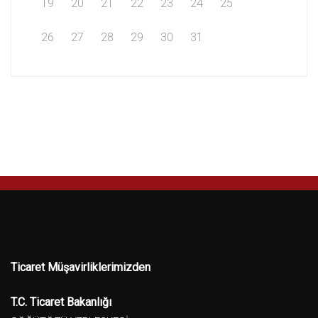
19
20
21
22
23
24
25
26
27
28
29
30
31
Ticaret Müşavirliklerimizden
T.C. Ticaret Bakanlığı