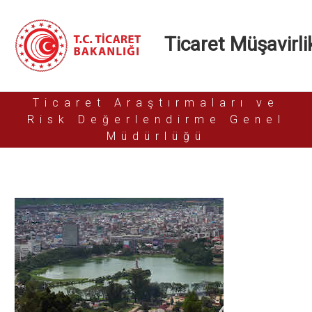
Ticaret Müşavirlik
Ticaret Araştırmaları ve
Risk Değerlendirme Genel
Müdürlüğü