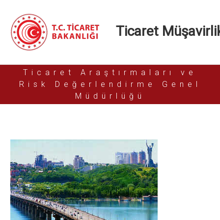
Ticaret Müşavirlik
Ticaret Araştırmaları ve
Risk Değerlendirme Genel
Müdürlüğü