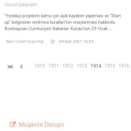
Güncel Gelişmeler
"Yenilikçi projelerin kamu için açık kaydının yapılması ve “Start
up” belgesinin verilmesi kuralları”nın onaylanması hakkında
Azerbaycan Cumhuriyeti Bakanlar Kurulu’nun 29 Ocak ...
Bakü Ticaret Müşavirliği
04 Şub 2021 16:24
(current)
…
1910
1911
1912
1913
1914
1915
1916
Müşavire Danışın