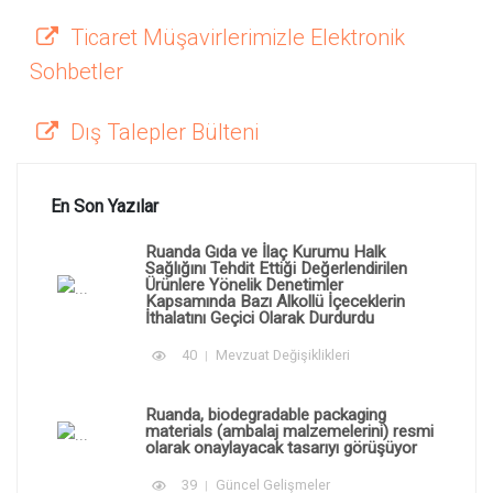
Ticaret Müşavirlerimizle Elektronik
Sohbetler
Dış Talepler Bülteni
En Son Yazılar
Ruanda Gıda ve İlaç Kurumu Halk
Sağlığını Tehdit Ettiği Değerlendirilen
Ürünlere Yönelik Denetimler
Kapsamında Bazı Alkollü İçeceklerin
İthalatını Geçici Olarak Durdurdu
40
Mevzuat Değişiklikleri
Ruanda, biodegradable packaging
materials (ambalaj malzemelerini) resmi
olarak onaylayacak tasarıyı görüşüyor
39
Güncel Gelişmeler