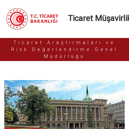
Ticaret Müşavirlik
Ticaret Araştırmaları ve
Risk Değerlendirme Genel
Müdürlüğü