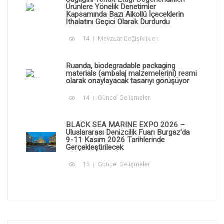
Ürünlere Yönelik Denetimler
Kapsamında Bazı Alkollü İçeceklerin
İthalatını Geçici Olarak Durdurdu
14
Mevzuat Değişiklikleri
Ruanda, biodegradable packaging
materials (ambalaj malzemelerini) resmi
olarak onaylayacak tasarıyı görüşüyor
14
Güncel Gelişmeler
BLACK SEA MARINE EXPO 2026 –
Uluslararası Denizcilik Fuarı Burgaz'da
9-11 Kasım 2026 Tarihlerinde
Gerçekleştirilecek
15
Güncel Gelişmeler