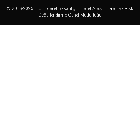
© 2019-2026. T.C. Ticaret Bakanlığı Ticaret Araştırmaları ve Risk
Değerlendirme Genel Müdürlüğü