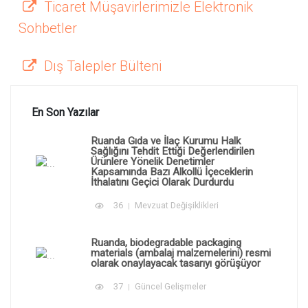
Ticaret Müşavirlerimizle Elektronik
Sohbetler
Dış Talepler Bülteni
En Son Yazılar
Ruanda Gıda ve İlaç Kurumu Halk
Sağlığını Tehdit Ettiği Değerlendirilen
Ürünlere Yönelik Denetimler
Kapsamında Bazı Alkollü İçeceklerin
İthalatını Geçici Olarak Durdurdu
36
Mevzuat Değişiklikleri
Ruanda, biodegradable packaging
materials (ambalaj malzemelerini) resmi
olarak onaylayacak tasarıyı görüşüyor
37
Güncel Gelişmeler