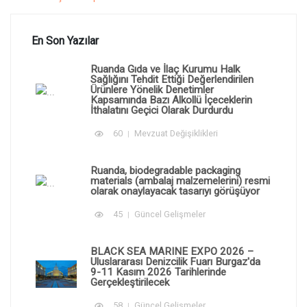
En Son Yazılar
Ruanda Gıda ve İlaç Kurumu Halk
Sağlığını Tehdit Ettiği Değerlendirilen
Ürünlere Yönelik Denetimler
Kapsamında Bazı Alkollü İçeceklerin
İthalatını Geçici Olarak Durdurdu
60
Mevzuat Değişiklikleri
Ruanda, biodegradable packaging
materials (ambalaj malzemelerini) resmi
olarak onaylayacak tasarıyı görüşüyor
45
Güncel Gelişmeler
BLACK SEA MARINE EXPO 2026 –
Uluslararası Denizcilik Fuarı Burgaz'da
9-11 Kasım 2026 Tarihlerinde
Gerçekleştirilecek
58
Güncel Gelişmeler