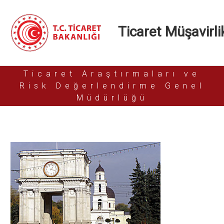
Ticaret Müşavirlik
Ticaret Araştırmaları ve
Risk Değerlendirme Genel
Müdürlüğü