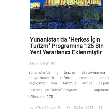
Yunanistan'da "Herkes İçin
Turizm" Programına 125 Bin
Yeni Yararlanıcı Eklenmiştir
Güncel Gelişmeler
Yunanistan’da iç turizmin desteklenmesi
sosyoekonomik refahın artırılması amacı
geçtiğimiz yılın temmuz ayında başlatı
"Herkes İçin Turizm
"
Programı
kapsamın
hâlihazırda 275 ...
Atina Ticaret Müşavirliği
02 Şub 2023 11:29