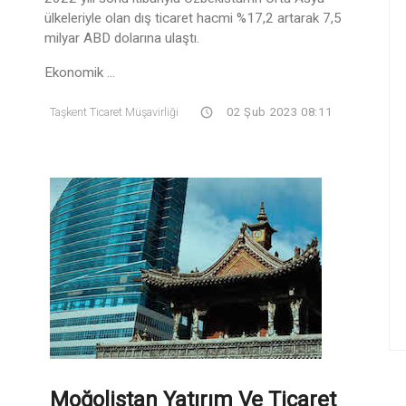
ülkeleriyle olan dış ticaret hacmi %17,2 artarak 7,5
milyar ABD dolarına ulaştı.
Ekonomik ...
Taşkent Ticaret Müşavirliği
02 Şub 2023 08:11
Moğolistan Yatırım Ve Ticaret