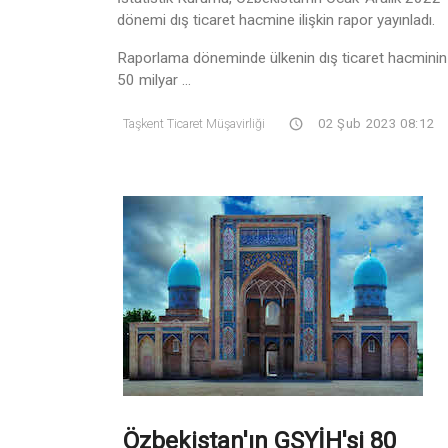
dönemi dış ticaret hacmine ilişkin rapor yayınladı.
Raporlama döneminde ülkenin dış ticaret hacminin
50 milyar ...
Taşkent Ticaret Müşavirliği
02 Şub 2023 08:12
Özbekistan'ın GSYİH'si 80