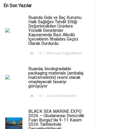
En Son Yazılar
Ruanda Gıda ve İlaç Kurumu
Halk Sağlığını Tehdit Ettiği
Değerlendirilen Ürünlere
Yönelik Denetimler
Kapsamında Bazı Alkollü
İçeceklerin İthalatını Geçici
Olarak Durdurdu
13
Mevzuat Değişiklikleri
Ruanda, biodegradable
packaging materials (ambalaj
malzemelerini) resmi olarak
onaylayacak tasarıyı
görüşüyor
14
Güncel Gelişmeler
BLACK SEA MARINE EXPO
2026 – Uluslararası Denizcilik
Fuarı Burgaz'da 9-11 Kasım
2026 Tarihlerinde
Gerçekleştirilecek