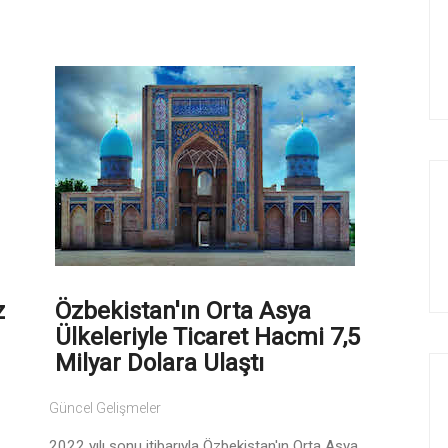
z
Özbekistan'ın Orta Asya
Ülkeleriyle Ticaret Hacmi 7,5
Milyar Dolara Ulaştı
Güncel Gelişmeler
2022 yılı sonu itibarıyla Özbekistan'ın Orta Asya