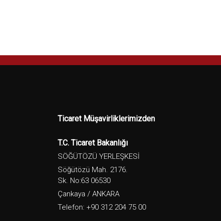
Ticaret Müşavirliklerimizden
T.C. Ticaret Bakanlığı
SÖĞÜTÖZÜ YERLEŞKESİ
Söğütözü Mah. 2176.
Sk. No:63 06530
Çankaya / ANKARA
Telefon: +90 312 204 75 00