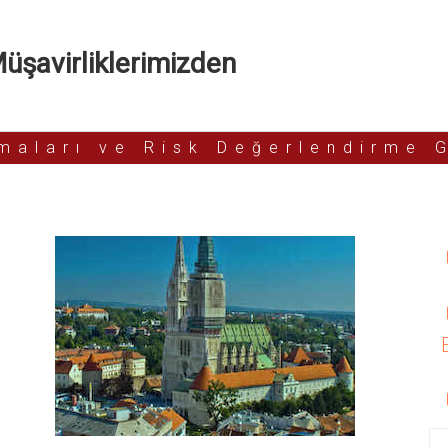
şavirliklerimizden
rmaları ve Risk Değerlendirme 