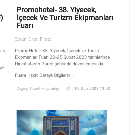
Promohotel- 38. Yiyecek,
)
İçecek Ve Turizm Ekipmanları
Fuarı
Sorun, Öneri, Fırsat
nen
PromoHotel- 38. Yiyecek, İçecek ve Turizm
Ekipmanları Fuarı 22-25 Şubat 2023 tarihlerinde
Hırvatistan'ın Poreč şehrinde düzenlenecektir.
rak
Fuara İlişkin Detaylı Bilgilerin ...
0
Zagrep Ticaret Müşavirliği
02 Şub 2023 12:50