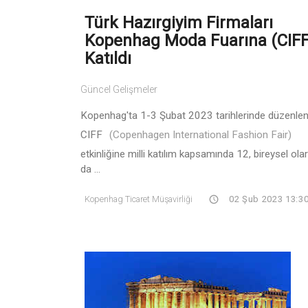
Türk Hazırgiyim Firmaları
Kopenhag Moda Fuarına (CIFF
Katıldı
Güncel Gelişmeler
Kopenhag'ta 1-3 Şubat 2023 tarihlerinde düzenle
CIFF
(Copenhagen International Fashion Fair)
etkinliğine milli katılım kapsamında 12, bireysel ola
da ...
Kopenhag Ticaret Müşavirliği
02 Şub 2023 13:3