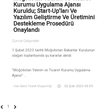
Kurumu Uygulama Ajansı
Kuruldu; Start-Up'ları Ve
Yazılım Geliştirme Ve Üretimini
Destekleme Prosedürü
Onaylandı
Güncel Gelişmeler
1 Şubat 2023 tarihli Moğolistan Bakanlar Kurulunun
olağan toplantısında şu kararlar alındı:
“Moğolistan Yatırım ve Ticaret Kurumu Uygulama
Ajansı” ...
Ulan Bator Ticaret Müşavirliği
02 Şub 2023 05:39
(current)
1