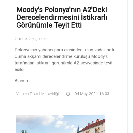
Moody's Polonya'nın A2'deki
Derecelendirmesini İstikrarlı
Görünümle Teyit Etti
Güncel Gelişmeler
n
Polonya'nın yabancı para cinsinden uzun vadeli notu
Cuma akşamı derecelendirme kuruluşu Moody's
tarafından istikrarlı görünümle A2 seviyesinde teyit
edildi.
Ajansa ...
Varşova Ticaret Müşavirliği
04 May 2021 16:03