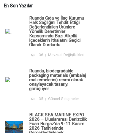
En Son Yazılar
Ruanda Gıda ve İlaç Kurumu
Halk Sağlığını Tehdit Ettiği
Değerlendirilen Ürünlere
Yönelik Denetimler
Kapsamında Bazı Alkollü
İçeceklerin İthalatını Geçici
Olarak Durdurdu
36
Mevzuat Değişiklikleri
Ruanda, biodegradable
packaging materials (ambalaj
malzemelerini) resmi olarak
onaylayacak tasarıyı
görüşüyor
35
Güncel Gelişmeler
BLACK SEA MARINE EXPO
2026 – Uluslararası Denizcilik
Fuarı Burgaz'da 9-11 Kasım
2026 Tarihlerinde
Gerçekleştirilecek