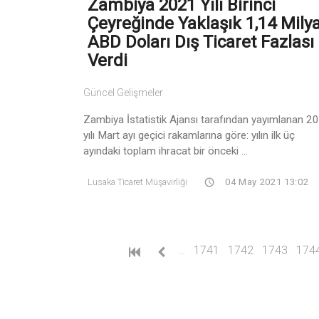
Zambiya 2021 Yılı Birinci
Çeyreğinde Yaklaşık 1,14 Mily
ABD Doları Dış Ticaret Fazlası
Verdi
Güncel Gelişmeler
Zambiya İstatistik Ajansı tarafından yayımlanan 2
yılı Mart ayı geçici rakamlarına göre: yılın ilk üç
ayındaki toplam ihracat bir önceki ...
Lusaka Ticaret Müşavirliği
04 May 2021 13:02
…
1741
1742
1743
174