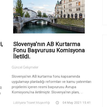
i,
Slovenya'nın AB Kurtarma
Fonu Başvurusu Komisyona
İletildi.
Güncel Gelişmeler
Slovenya'nın AB kurtarma fonu kapsamında
uygulamayı planladığı reformları ve kamu yatırımları
projelerini içeren resmi başvurusu Avrupa
CR
Komisyonu'na iletilmiştir. Slovenya’nın planı, ...
n
Lübliyana Ticaret Müşavirliği
04 May 2021 15:41