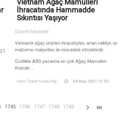
Vietnam Ağaç Mamulleri
ar
İhracatında Hammadde
Sıkıntısı Yaşıyor
Güncel Gelişmeler
Vietnamlı ağaç ürünleri ihracatçıları, artan nakliye ve
malzeme maliyetleri ile mücadele etmektedir.
021
Özellikle ABD pazarına en çok Ağaç Mamulleri
ihracatı ...
Hanoi Ticaret Müşavirliği
04 May 2021 12:50
(current)
4
1745
1746
1747
1748
1749
…