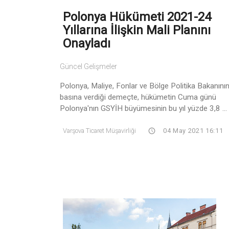
Polonya Hükümeti 2021-24
Yıllarına İlişkin Mali Planını
Onayladı
Güncel Gelişmeler
Polonya, Maliye, Fonlar ve Bölge Politika Bakanını
basına verdiği demeçte, hükümetin Cuma günü
Polonya'nın GSYİH büyümesinin bu yıl yüzde 3,8 ...
Varşova Ticaret Müşavirliği
04 May 2021 16:11