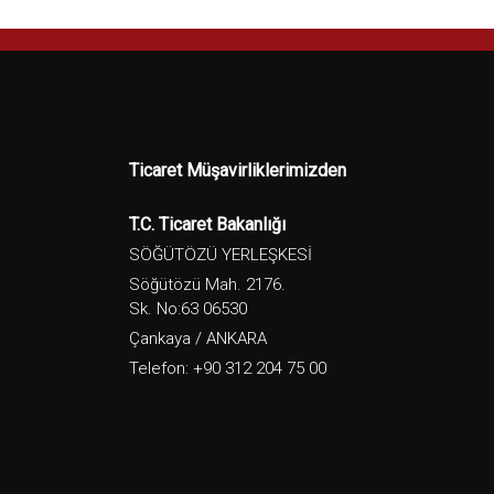
Ticaret Müşavirliklerimizden
T.C. Ticaret Bakanlığı
SÖĞÜTÖZÜ YERLEŞKESİ
Söğütözü Mah. 2176.
Sk. No:63 06530
Çankaya / ANKARA
Telefon: +90 312 204 75 00