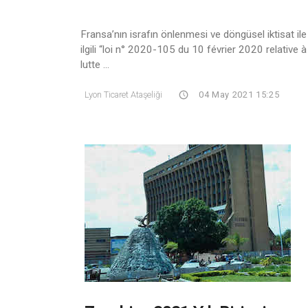
Fransa’nın israfın önlenmesi ve döngüsel iktisat ile
ilgili “loi n° 2020-105 du 10 février 2020 relative à
lutte ...
Lyon Ticaret Ataşeliği
04 May 2021 15:25