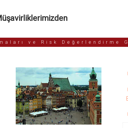
şavirliklerimizden
rmaları ve Risk Değerlendirme 