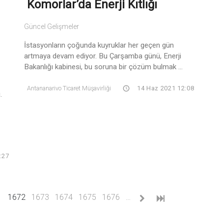
Komorlar’da Enerji Kıtlığı
Güncel Gelişmeler
İstasyonların çoğunda kuyruklar her geçen gün
artmaya devam ediyor. Bu Çarşamba günü, Enerji
Bakanlığı kabinesi, bu soruna bir çözüm bulmak ...
Antananarivo Ticaret Müşavirliği
14 Haz 2021 12:08
.
:27
(current)
1
1672
1673
1674
1675
1676
…