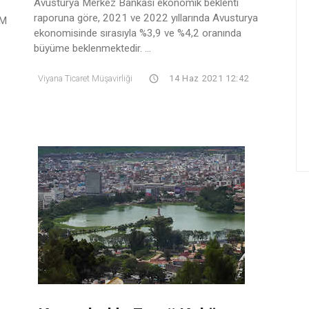
Avusturya Merkez Bankası ekonomik beklenti
raporuna göre, 2021 ve 2022 yıllarında Avusturya
SM
ekonomisinde sırasıyla %3,9 ve %4,2 oranında
büyüme beklenmektedir. ...
Viyana Ticaret Müşavirliği
14 Haz 2021 12:42