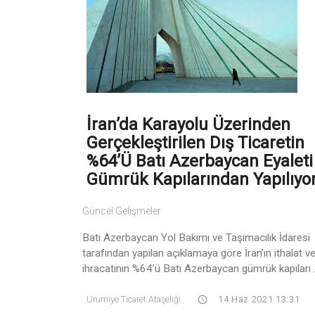
İran’da Karayolu Üzerinden
Gerçekleştirilen Dış Ticaretin
%64’ü Batı Azerbaycan Eyaleti
Gümrük Kapılarından Yapılıyo
Güncel Gelişmeler
Batı Azerbaycan Yol Bakımı ve Taşımacılık İdaresi
tarafından yapılan açıklamaya göre İran’ın ithalat v
ihracatının %64’ü Batı Azerbaycan gümrük kapıları .
Urumiye Ticaret Ataşeliği
14 Haz 2021 13:31