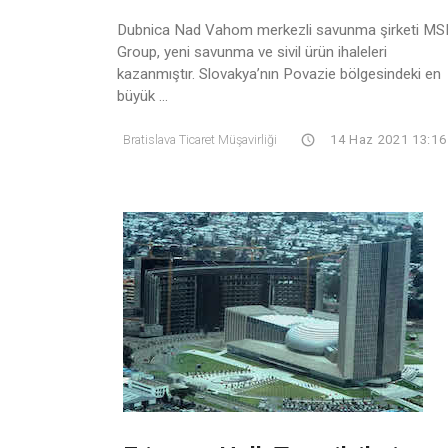
Dubnica Nad Vahom merkezli savunma şirketi M
Group, yeni savunma ve sivil ürün ihaleleri
kazanmıştır. Slovakya’nın Povazie bölgesindeki en
büyük ...
Bratislava Ticaret Müşavirliği
14 Haz 2021 13:16