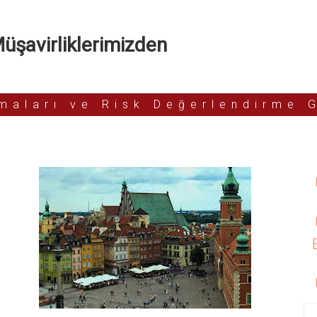
şavirliklerimizden
rmaları ve Risk Değerlendirme 