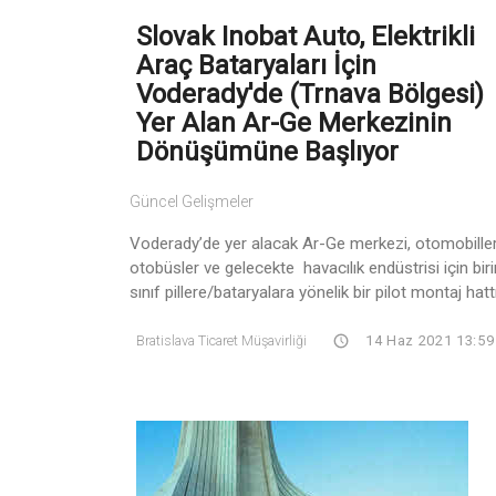
Slovak Inobat Auto, Elektrikli
Araç Bataryaları İçin
Voderady'de (Trnava Bölgesi)
Yer Alan Ar-Ge Merkezinin
Dönüşümüne Başlıyor
Güncel Gelişmeler
Voderady’de yer alacak Ar-Ge merkezi, otomobiller
otobüsler ve gelecekte havacılık endüstrisi için biri
sınıf pillere/bataryalara yönelik bir pilot montaj hattı 
Bratislava Ticaret Müşavirliği
14 Haz 2021 13:59