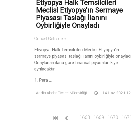
Etiyopya Halk Temsilcileri
Meclisi Etiyopya'ın Sermaye
Piyasası Taslağı İlanını
Oybirliğiyle Onayladı
Güncel Gelişmeler
Etiyopya Halk Temsilcileri Meclisi Etiyopya'ın
sermaye piyasası taslağı ilanını oybirliğiyle onayladı
Onaylanan ilana göre finansal piyasalar ikiye
ayrılacaktır;
1. Para ...
Addis Ababa Ticaret Müşavirliği
14 Haz 2021 12
…
1668
1669
1670
167