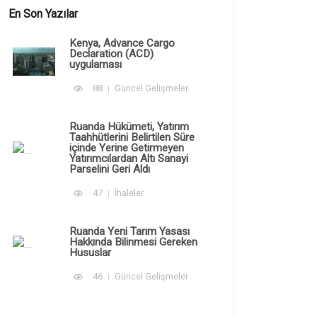
En Son Yazılar
Kenya, Advance Cargo
Declaration (ACD)
uygulaması
88
Güncel Gelişmeler
Ruanda Hükümeti, Yatırım
Taahhütlerini Belirtilen Süre
içinde Yerine Getirmeyen
Yatırımcılardan Altı Sanayi
Parselini Geri Aldı
47
İhaleler
Ruanda Yeni Tarım Yasası
Hakkında Bilinmesi Gereken
Hususlar
46
Güncel Gelişmeler