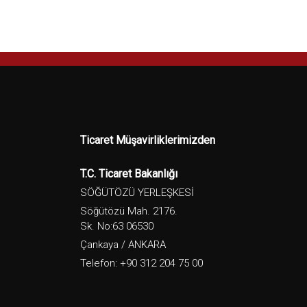
Ticaret Müşavirliklerimizden
T.C. Ticaret Bakanlığı
SÖĞÜTÖZÜ YERLEŞKESİ
Söğütözü Mah. 2176.
Sk. No:63 06530
Çankaya / ANKARA
Telefon: +90 312 204 75 00