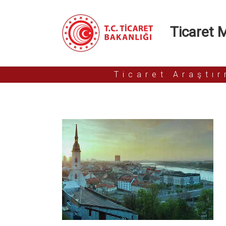
Ticaret Mü
Ticaret Araştı