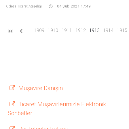
Odesa Ticaret Ataşeliği
04 Şub 2021 17:49
(current)
…
1909
1910
1911
1912
1913
1914
1915
Müşavire Danışın
Ticaret Müşavirlerimizle Elektronik
Sohbetler
Dış Talepler Bülteni