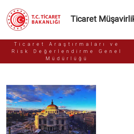
Ticaret Müşavirlik
Ticaret Araştırmaları ve
Risk Değerlendirme Genel
Müdürlüğü