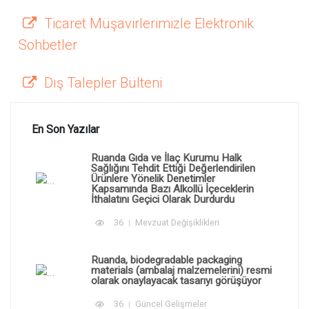
Ticaret Müşavirlerimizle Elektronik
Sohbetler
Dış Talepler Bülteni
En Son Yazılar
Ruanda Gıda ve İlaç Kurumu Halk
Sağlığını Tehdit Ettiği Değerlendirilen
Ürünlere Yönelik Denetimler
Kapsamında Bazı Alkollü İçeceklerin
İthalatını Geçici Olarak Durdurdu
36
Mevzuat Değişiklikleri
Ruanda, biodegradable packaging
materials (ambalaj malzemelerini) resmi
olarak onaylayacak tasarıyı görüşüyor
36
Güncel Gelişmeler