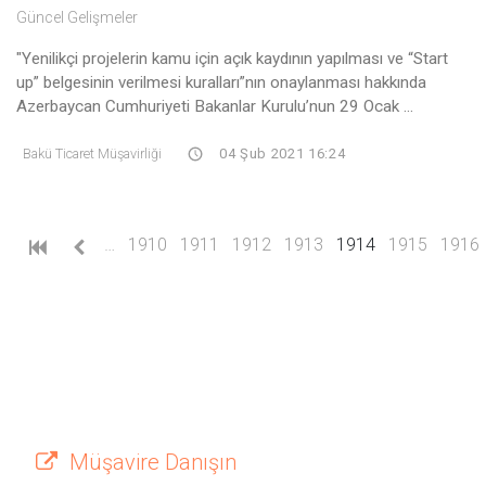
Güncel Gelişmeler
"Yenilikçi projelerin kamu için açık kaydının yapılması ve “Start
up” belgesinin verilmesi kuralları”nın onaylanması hakkında
Azerbaycan Cumhuriyeti Bakanlar Kurulu’nun 29 Ocak ...
Bakü Ticaret Müşavirliği
04 Şub 2021 16:24
(current)
…
1910
1911
1912
1913
1914
1915
1916
Müşavire Danışın