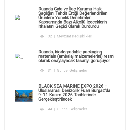
Ruanda Gıda ve İlaç Kurumu Halk
Sağlığını Tehdit Ettiği Değerlendirilen
Ürünlere Yönelik Denetimler
Kapsamında Bazı Alkollü İçeceklerin
İthalatını Geçici Olarak Durdurdu
32
Mevzuat Değişiklikleri
Ruanda, biodegradable packaging
materials (ambalaj malzemelerini) resmi
olarak onaylayacak tasarıyı görüşüyor
31
Güncel Gelişmeler
BLACK SEA MARINE EXPO 2026 –
Uluslararası Denizcilik Fuarı Burgaz'da
9-11 Kasım 2026 Tarihlerinde
Gerçekleştirilecek
44
Güncel Gelişmeler