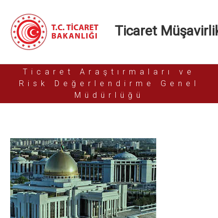
Ticaret Müşavirlik
Ticaret Araştırmaları ve
Risk Değerlendirme Genel
Müdürlüğü