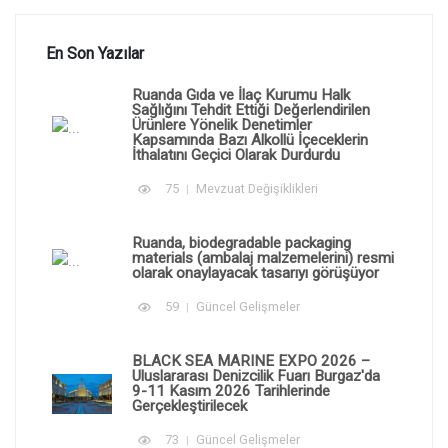
En Son Yazılar
Ruanda Gıda ve İlaç Kurumu Halk
Sağlığını Tehdit Ettiği Değerlendirilen
Ürünlere Yönelik Denetimler
Kapsamında Bazı Alkollü İçeceklerin
İthalatını Geçici Olarak Durdurdu
75
Mevzuat Değişiklikleri
Ruanda, biodegradable packaging
materials (ambalaj malzemelerini) resmi
olarak onaylayacak tasarıyı görüşüyor
59
Güncel Gelişmeler
BLACK SEA MARINE EXPO 2026 –
Uluslararası Denizcilik Fuarı Burgaz'da
9-11 Kasım 2026 Tarihlerinde
Gerçekleştirilecek
73
Güncel Gelişmeler