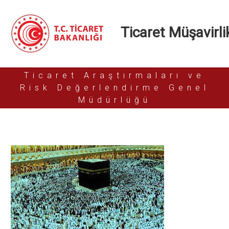
Ticaret Müşavirlik
Ticaret Araştırmaları ve
Risk Değerlendirme Genel
Müdürlüğü