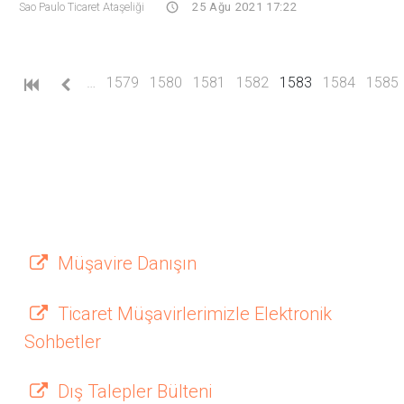
Sao Paulo Ticaret Ataşeliği
25 Ağu 2021 17:22
(current)
…
1579
1580
1581
1582
1583
1584
1585
Müşavire Danışın
Ticaret Müşavirlerimizle Elektronik
Sohbetler
Dış Talepler Bülteni