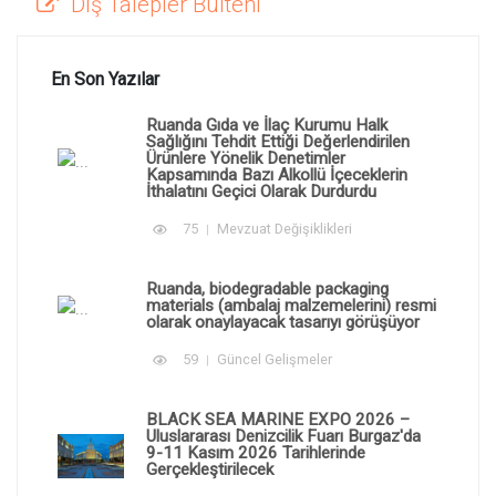
Dış Talepler Bülteni
En Son Yazılar
Ruanda Gıda ve İlaç Kurumu Halk
Sağlığını Tehdit Ettiği Değerlendirilen
Ürünlere Yönelik Denetimler
Kapsamında Bazı Alkollü İçeceklerin
İthalatını Geçici Olarak Durdurdu
75
Mevzuat Değişiklikleri
Ruanda, biodegradable packaging
materials (ambalaj malzemelerini) resmi
olarak onaylayacak tasarıyı görüşüyor
59
Güncel Gelişmeler
BLACK SEA MARINE EXPO 2026 –
Uluslararası Denizcilik Fuarı Burgaz'da
9-11 Kasım 2026 Tarihlerinde
Gerçekleştirilecek