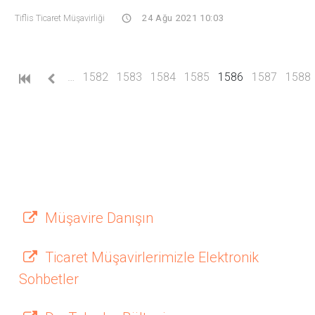
Tiflis Ticaret Müşavirliği
24 Ağu 2021 10:03
(current)
…
1582
1583
1584
1585
1586
1587
1588
Müşavire Danışın
Ticaret Müşavirlerimizle Elektronik
Sohbetler