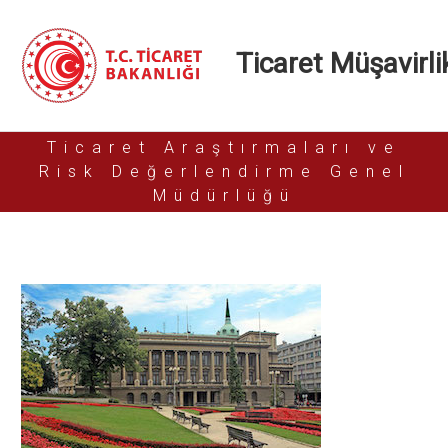
Ticaret Müşavirlik
Ticaret Araştırmaları ve
Risk Değerlendirme Genel
Müdürlüğü