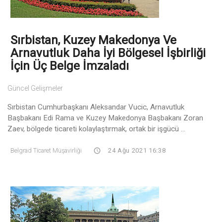
Sırbistan, Kuzey Makedonya Ve
Arnavutluk Daha İyi Bölgesel İşbirliği
İçin Üç Belge İmzaladı
Güncel Gelişmeler
Sırbistan Cumhurbaşkanı Aleksandar Vucic, Arnavutluk
Başbakanı Edi Rama ve Kuzey Makedonya Başbakanı Zoran
Zaev, bölgede ticareti kolaylaştırmak, ortak bir işgücü ...
Belgrad Ticaret Müşavirliği
24 Ağu 2021 16:38