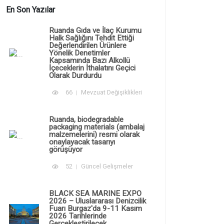
En Son Yazılar
Ruanda Gıda ve İlaç Kurumu
Halk Sağlığını Tehdit Ettiği
Değerlendirilen Ürünlere
Yönelik Denetimler
Kapsamında Bazı Alkollü
İçeceklerin İthalatını Geçici
Olarak Durdurdu
66
Mevzuat Değişiklikleri
Ruanda, biodegradable
packaging materials (ambalaj
malzemelerini) resmi olarak
onaylayacak tasarıyı
görüşüyor
52
Güncel Gelişmeler
BLACK SEA MARINE EXPO
2026 – Uluslararası Denizcilik
Fuarı Burgaz'da 9-11 Kasım
2026 Tarihlerinde
Gerçekleştirilecek