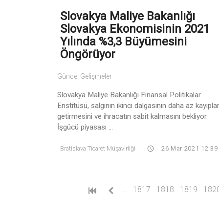
Slovakya Maliye Bakanlığı
Slovakya Ekonomisinin 2021
Yılında %3,3 Büyümesini
Öngörüyor
Güncel Gelişmeler
Slovakya Maliye Bakanlığı Finansal Politikalar
Enstitüsü, salgının ikinci dalgasının daha az kayıpla
getirmesini ve ihracatın sabit kalmasını bekliyor.
İşgücü piyasası ...
Bratislava Ticaret Müşavirliği
26 Mar 2021 12:39
…
1817
1818
1819
182