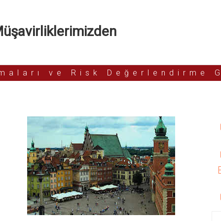
şavirliklerimizden
rmaları ve Risk Değerlendirme 