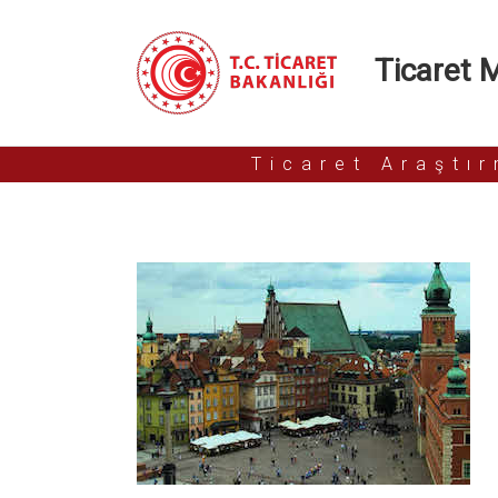
Ticaret Mü
Ticaret Araştı