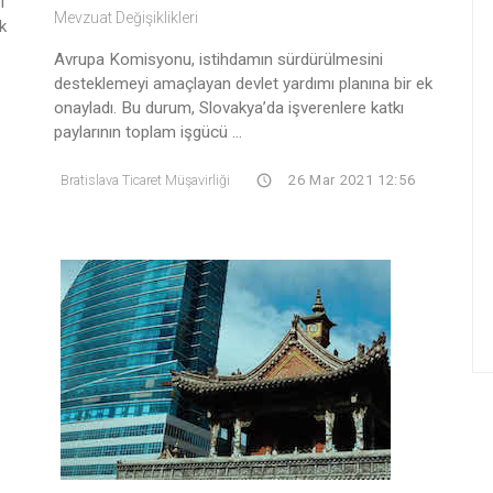
i
Mevzuat Değişiklikleri
k
Avrupa Komisyonu, istihdamın sürdürülmesini
desteklemeyi amaçlayan devlet yardımı planına bir ek
onayladı. Bu durum, Slovakya’da işverenlere katkı
paylarının toplam işgücü ...
Bratislava Ticaret Müşavirliği
26 Mar 2021 12:56