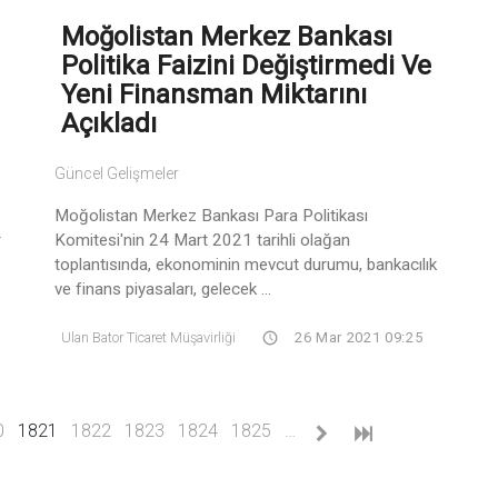
Moğolistan Merkez Bankası
Politika Faizini Değiştirmedi Ve
Yeni Finansman Miktarını
Açıkladı
Güncel Gelişmeler
Moğolistan Merkez Bankası Para Politikası
r
Komitesi'nin 24 Mart 2021 tarihli olağan
toplantısında, ekonominin mevcut durumu, bankacılık
ve finans piyasaları, gelecek ...
Ulan Bator Ticaret Müşavirliği
26 Mar 2021 09:25
(current)
0
1821
1822
1823
1824
1825
…