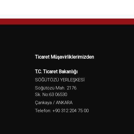
Ticaret Müşavirliklerimizden
T.C. Ticaret Bakanlığı
SÖĞÜTÖZÜ YERLEŞKESİ
Söğütözü Mah. 2176.
Sk. No:63 06530
Çankaya / ANKARA
Telefon: +90 312 204 75 00