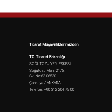
Ticaret Müşavirliklerimizden
T.C. Ticaret Bakanlığı
SÖĞÜTÖZÜ YERLEŞKESİ
Söğütözü Mah. 2176.
Sk. No:63 06530
Çankaya / ANKARA
Telefon: +90 312 204 75 00