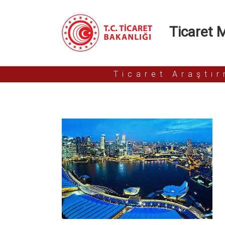
Ticaret Mü
Ticaret Araştı