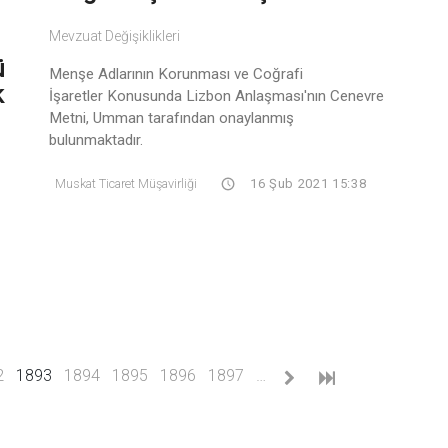
Mevzuat Değişiklikleri
ü
Menşe Adlarının Korunması ve Coğrafi
k
İşaretler Konusunda Lizbon Anlaşması'nın Cenevre
Metni, Umman tarafından onaylanmış
bulunmaktadır.
Muskat Ticaret Müşavirliği
16 Şub 2021 15:38
(current)
2
1893
1894
1895
1896
1897
…