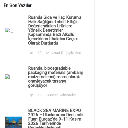
En Son Yazılar
Ruanda Gıda ve İlaç Kurumu
Halk Sağlığını Tehdit Ettiği
Değerlendirilen Ürünlere
Yönelik Denetimler
Kapsamında Bazı Alkollü
İçeceklerin İthalatını Geçici
Olarak Durdurdu
19
Mevzuat Değişiklikleri
Ruanda, biodegradable
packaging materials (ambalaj
malzemelerini) resmi olarak
onaylayacak tasarıyı
görüşüyor
19
Güncel Gelişmeler
BLACK SEA MARINE EXPO
2026 – Uluslararası Denizcilik
Fuarı Burgaz'da 9-11 Kasım
2026 Tarihlerinde
Gerçekleştirilecek