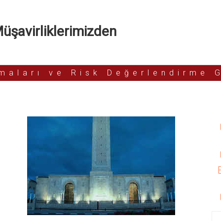
şavirliklerimizden
rmaları ve Risk Değerlendirme 