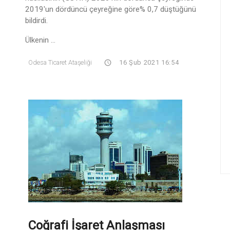
2019'un dördüncü çeyreğine göre% 0,7 düştüğünü
bildirdi.
Ülkenin ...
Odesa Ticaret Ataşeliği
16 Şub 2021 16:54
Coğrafi İşaret Anlaşması