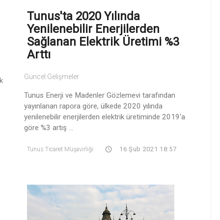
Tunus'ta 2020 Yılında
Yenilenebilir Enerjilerden
Sağlanan Elektrik Üretimi %3
Arttı
Güncel Gelişmeler
k
Tunus Enerji ve Madenler Gözlemevi tarafından
yayınlanan rapora göre, ülkede 2020 yılında
yenilenebilir enerjilerden elektrik üretiminde 2019'a
göre %3 artış ...
Tunus Ticaret Müşavirliği
16 Şub 2021 18:57