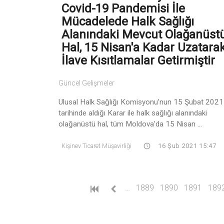
Covid-19 Pandemisi İle
Mücadelede Halk Sağlığı
Alanındaki Mevcut Olağanüst
Hal, 15 Nisan'a Kadar Uzatara
İlave Kısıtlamalar Getirmiştir
Güncel Gelişmeler
Ulusal Halk Sağlığı Komisyonu’nun 15 Şubat 2021
tarihinde aldığı Karar ile halk sağlığı alanındaki
olağanüstü hal, tüm Moldova’da 15 Nisan ...
Kişinev Ticaret Müşavirliği
16 Şub 2021 15:47
…
1889
1890
1891
189