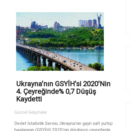
Ukrayna'nın GSYİH'si 2020'nin
4. Çeyreğinde% 0,7 Düşüş
Kaydetti
Güncel Gelişmeler
Devlet İstatistik Servisi, Ukrayna'nın gayri safi yurtiçi
hasılasının (GSYİH) 2020'nin dördüncü çeyreğinde