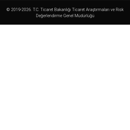
© 2019-2026. T.C. Ticaret Bakanlığı Ticaret Araştırmaları ve Risk
Değerlendirme Genel Müdürlüğü