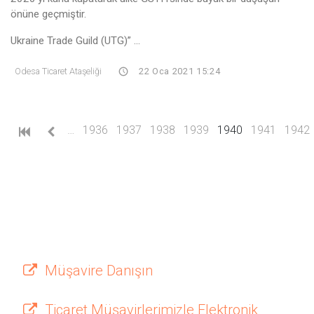
önüne geçmiştir.
Ukraine Trade Guild (UTG)” ...
Odesa Ticaret Ataşeliği
22 Oca 2021 15:24
(current)
…
1936
1937
1938
1939
1940
1941
1942
Müşavire Danışın
Ticaret Müşavirlerimizle Elektronik