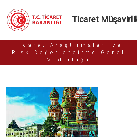
Ticaret Müşavirlik
Ticaret Araştırmaları ve
Risk Değerlendirme Genel
Müdürlüğü