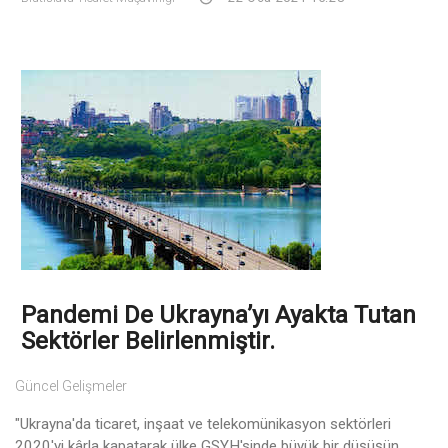
Pandemi De Ukrayna’yı Ayakta Tutan
Sektörler Belirlenmiştir.
Güncel Gelişmeler
"Ukrayna'da ticaret, inşaat ve telekomünikasyon sektörleri
2020'yi kârla kapatarak ülke GSYH'sinde büyük bir düşüşün