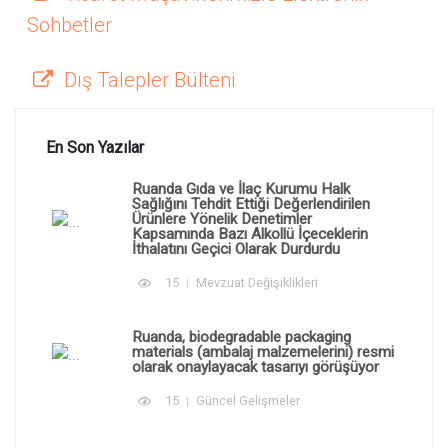
Sohbetler
Dış Talepler Bülteni
En Son Yazılar
Ruanda Gıda ve İlaç Kurumu Halk
Sağlığını Tehdit Ettiği Değerlendirilen
Ürünlere Yönelik Denetimler
Kapsamında Bazı Alkollü İçeceklerin
İthalatını Geçici Olarak Durdurdu
15
Mevzuat Değişiklikleri
Ruanda, biodegradable packaging
materials (ambalaj malzemelerini) resmi
olarak onaylayacak tasarıyı görüşüyor
15
Güncel Gelişmeler