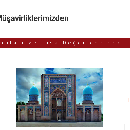
şavirliklerimizden
rmaları ve Risk Değerlendirme 