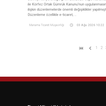
ile Körfez Ortak Gümrük Kanunu'nun uygulanması
ilişkin düzenlemelerde önemli değişiklikler yapılmıştı
Düzenleme özellikle e-ticaret, ...
Manama Ticaret Müşavirliği
03 Ağu 2026 10:22
1
2