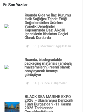
En Son Yazılar
Ruanda Gıda ve İlaç Kurumu
Halk Sağlığını Tehdit Ettiği
Değerlendirilen Ürünlere
Yönelik Denetimler
Kapsamında Bazı Alkollü
İçeceklerin İthalatını Geçici
Olarak Durdurdu
36
Mevzuat Değişiklikleri
Ruanda, biodegradable
packaging materials (ambalaj
malzemelerini) resmi olarak
onaylayacak tasarıyı
görüşüyor
34
Güncel Gelişmeler
BLACK SEA MARINE EXPO
2026 – Uluslararası Denizcilik
Fuarı Burgaz'da 9-11 Kasım
2026 Tarihlerinde
Gerçekleştirilecek