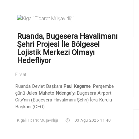
Ruanda, Bugesera Havalimanı
Şehri Projesi İle Bölgesel
Lojistik Merkezi Olmayı
Hedefliyor
Fırsat
Ruanda Devlet Başkanı
Paul Kagame
, Perşembe
günü
Jules Muheto Ndenga'yı
Bugesera Airport
ş
City'nin (Bugesera Havalimanı Şehri) İcra Kurulu
Başkanı (CEO) ...
Kigali Ticaret Müşavirliği
03 Ağu 2026 11:40