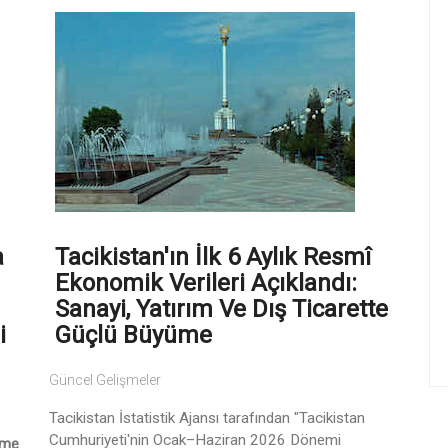
a
Tacikistan'ın İlk 6 Aylık Resmî
Ekonomik Verileri Açıklandı:
Sanayi, Yatırım Ve Dış Ticarette
i
Güçlü Büyüme
Güncel Gelişmeler
Tacikistan İstatistik Ajansı tarafından "Tacikistan
Cumhuriyeti'nin Ocak–Haziran 2026 Dönemi
ame