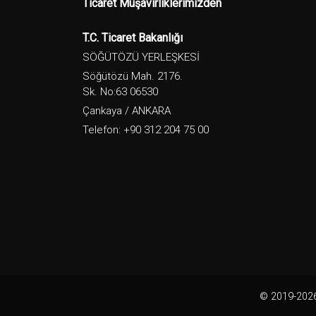
Ticaret Müşavirliklerimizden
T.C. Ticaret Bakanlığı
SÖĞÜTÖZÜ YERLEŞKESİ
Söğütözü Mah. 2176.
Sk. No:63 06530
Çankaya / ANKARA
Telefon: +90 312 204 75 00
© 2019-2026.