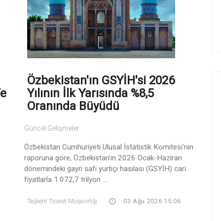
Özbekistan'ın GSYİH'si 2026
te
Yılının İlk Yarısında %8,5
Oranında Büyüdü
Güncel Gelişmeler
Özbekistan Cumhuriyeti Ulusal İstatistik Komitesi'nin
raporuna göre, Özbekistan'ın 2026 Ocak-Haziran
dönemindeki gayri safi yurtiçi hasılası (GSYİH) cari
fiyatlarla 1.072,7 trilyon ...
Taşkent Ticaret Müşavirliği
03 Ağu 2026 15:06