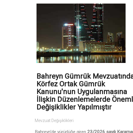
Bahreyn Gümrük Mevzuatınd
Körfez Ortak Gümrük
Kanunu'nun Uygulanmasına
İlişkin Düzenlemelerde Öneml
Değişiklikler Yapılmıştır
Mevzuat Değişiklikleri
Bahreyn'de yürürlüğe giren
23/2026 sayılı Kararn