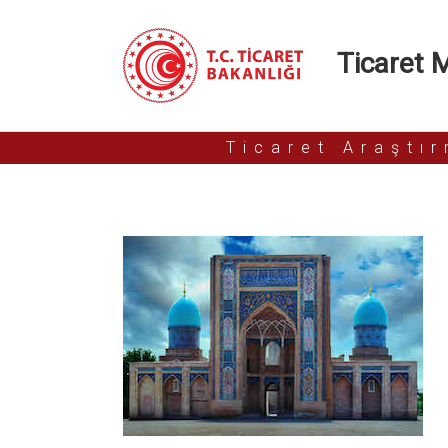
Ticaret Mü
Ticaret Araştı