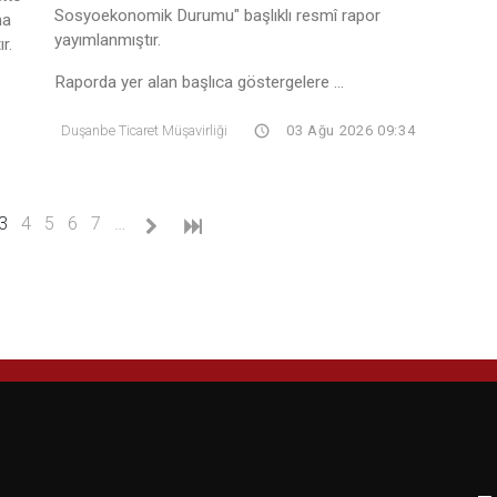
Sosyoekonomik Durumu" başlıklı resmî rapor
na
yayımlanmıştır.
r.
Raporda yer alan başlıca göstergelere ...
Duşanbe Ticaret Müşavirliği
03 Ağu 2026 09:34
(current)
3
4
5
6
7
…