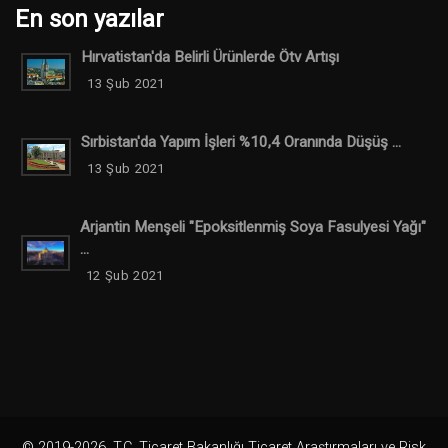
En son yazılar
Hırvatistan'da Belirli Ürünlerde Ötv Artışı
13 Şub 2021
Sırbistan'da Yapım İşleri %10,4 Oranında Düşüş ...
13 Şub 2021
Arjantin Menşeli "Epoksitlenmiş Soya Fasulyesi Yağı"
...
12 Şub 2021
© 2019-2026. T.C. Ticaret Bakanlığı Ticaret Araştırmaları ve Risk