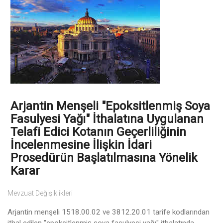
Arjantin Menşeli "Epoksitlenmiş Soya
Fasulyesi Yağı" İthalatına Uygulanan
Telafi Edici Kotanın Geçerliliğinin
İncelenmesine İlişkin İdari
Prosedürün Başlatılmasına Yönelik
Karar
Mevzuat Değişiklikleri
Arjantin menşeli 1518.00.02 ve 3812.20.01 tarife kodlarından
ithal edilen "epoksitlenmiş soya fasulyesi yağı" ithalatında