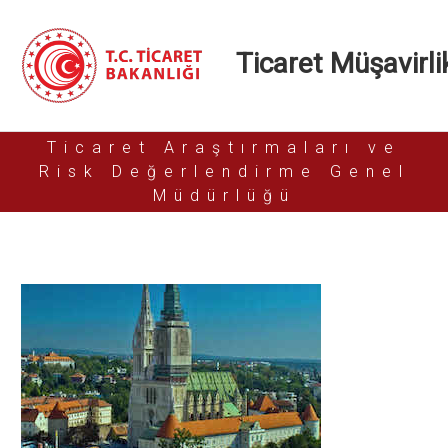
Ticaret Müşavirlik
Ticaret Araştırmaları ve
Risk Değerlendirme Genel
Müdürlüğü