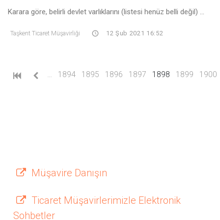
Karara göre, belirli devlet varlıklarını (listesi henüz belli değil) ...
Taşkent Ticaret Müşavirliği
12 Şub 2021 16:52
(current)
…
1894
1895
1896
1897
1898
1899
1900
Müşavire Danışın
Ticaret Müşavirlerimizle Elektronik
Sohbetler