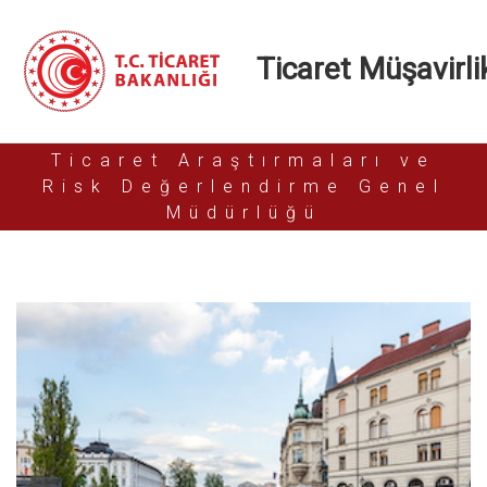
Ticaret Müşavirlik
Ticaret Araştırmaları ve
Risk Değerlendirme Genel
Müdürlüğü