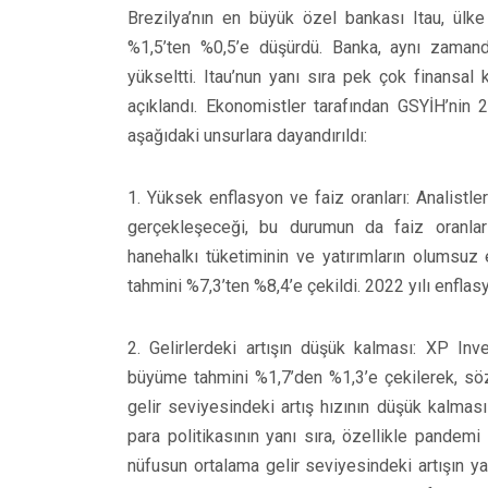
Brezilya’nın en büyük özel bankası Itau, ülke
%1,5’ten %0,5’e düşürdü. Banka, aynı zamand
yükseltti. Itau’nun yanı sıra pek çok finansal
açıklandı. Ekonomistler tarafından GSYİH’nin
aşağıdaki unsurlara dayandırıldı:
1. Yüksek enflasyon ve faiz oranları: Analistl
gerçekleşeceği, bu durumun da faiz oranlar
hanehalkı tüketiminin ve yatırımların olumsuz 
tahmini %7,3’ten %8,4’e çekildi. 2022 yılı enflas
2. Gelirlerdeki artışın düşük kalması: XP Inv
büyüme tahmini %1,7’den %1,3’e çekilerek, sö
gelir seviyesindeki artış hızının düşük kalması
para politikasının yanı sıra, özellikle pandemi 
nüfusun ortalama gelir seviyesindeki artışın y