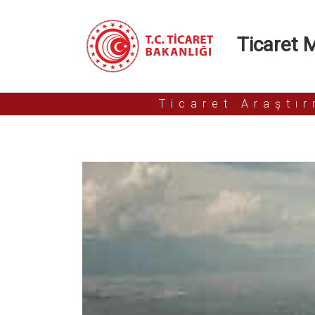
Ticaret Mü
Ticaret Araştı