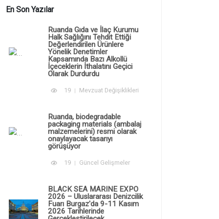
En Son Yazılar
Ruanda Gıda ve İlaç Kurumu
Halk Sağlığını Tehdit Ettiği
Değerlendirilen Ürünlere
Yönelik Denetimler
Kapsamında Bazı Alkollü
İçeceklerin İthalatını Geçici
Olarak Durdurdu
19
Mevzuat Değişiklikleri
Ruanda, biodegradable
packaging materials (ambalaj
malzemelerini) resmi olarak
onaylayacak tasarıyı
görüşüyor
19
Güncel Gelişmeler
BLACK SEA MARINE EXPO
2026 – Uluslararası Denizcilik
Fuarı Burgaz'da 9-11 Kasım
2026 Tarihlerinde
Gerçekleştirilecek