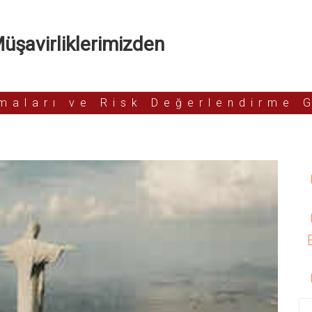
şavirliklerimizden
rmaları ve Risk Değerlendirme 