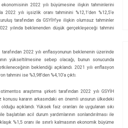
 ekonomisinin 2022 yılı büyümesine ilişkin tahminlerini
a 2022 yılı işsizlik oranı tahminini %12,1’den %12,5’e
 kuruluş tarafından da GSYİH’ye ilişkin olumsuz tahminler
 2022 yılında beklenenden düşük gerçekleşeceği tahmini
er tarafından 2022 yılı enflasyonunun beklenenin üzerinde
ının yükseltilmesine sebep olacağı, bunun sonucunda
etkileneceğinin beklendiği açıklandı. 2021 yılı enflasyon
yon tahmini ise %3,98’den %4,10’a çıktı.
estimentos araştırma şirketi tarafından 2022 yılı GSYİH
z konusu kararın arkasındaki en önemli unsurun ülkedeki
 olduğu açıklandı. Yüksek faiz oranları ile uygulanan sıkı
ile başlatılan acil durum yardımlarının sonlandırılması ile
aklaşık %1,5 oranı ile sınırlı kalmasının ekonomik büyüme