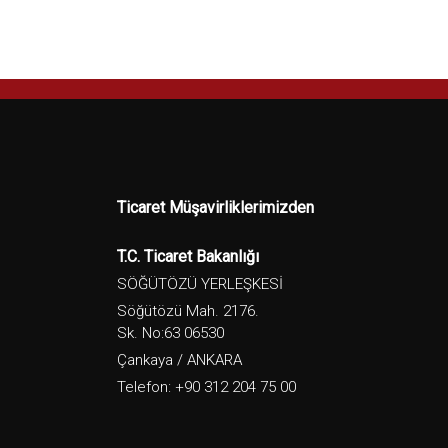
Ticaret Müşavirliklerimizden
T.C. Ticaret Bakanlığı
SÖĞÜTÖZÜ YERLEŞKESİ
Söğütözü Mah. 2176.
Sk. No:63 06530
Çankaya / ANKARA
Telefon: +90 312 204 75 00