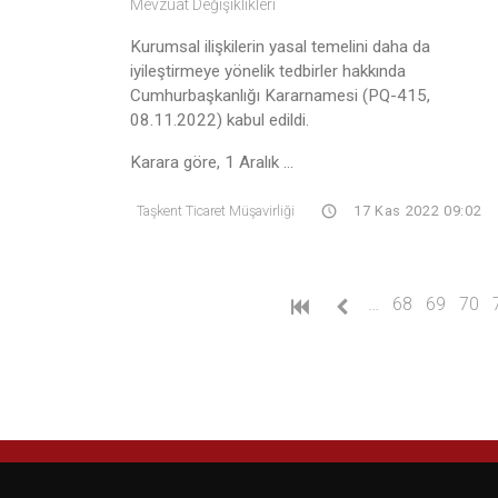
Mevzuat Değişiklikleri
Kurumsal ilişkilerin yasal temelini daha da
iyileştirmeye yönelik tedbirler hakkında
Cumhurbaşkanlığı Kararnamesi (PQ-415,
08.11.2022) kabul edildi.
Karara göre, 1 Aralık ...
Taşkent Ticaret Müşavirliği
17 Kas 2022 09:02
…
68
69
70