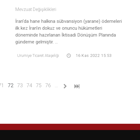
Mevzuat Değişiklikleri
İran’da hane halkına sübvansiyon (yarane) ödemeleri
ilk kez İran’ın dokuz ve onuncu hükümetleri
döneminde hazırlanan İktisadi Dönüşüm Planında
gündeme gelmiştir. ...
Urumiye Ticaret Ataşeliği
16 Kas 2022 15:53
(current)
71
72
73
74
75
76
…