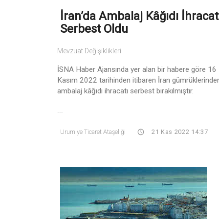
İran’da Ambalaj Kâğıdı İhracat
Serbest Oldu
Mevzuat Değişiklikleri
İSNA Haber Ajansında yer alan bir habere göre 16
Kasım 2022 tarihinden itibaren İran gümrüklerinde
ambalaj kâğıdı ihracatı serbest bırakılmıştır.
...
Urumiye Ticaret Ataşeliği
21 Kas 2022 14:37