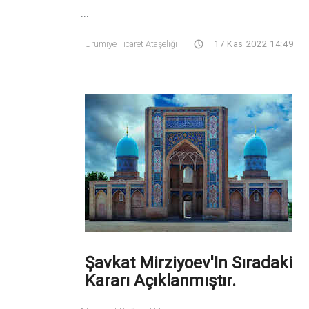
...
Urumiye Ticaret Ataşeliği
17 Kas 2022 14:49
Şavkat Mirziyoev'In Sıradaki
Kararı Açıklanmıştır.