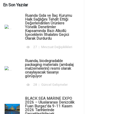
En Son Yazılar
Ruanda Gıda ve İlaç Kurumu
Halk Sağlığını Tehdit Ettiği
Değerlendirilen Ürünlere
Yönelik Denetimler
Kapsamında Bazı Alkollü
İçeceklerin İthalatını Geçici
Olarak Durdurdu
27
Mevzuat Değişiklikleri
Ruanda, biodegradable
packaging materials (ambalaj
malzemelerini) resmi olarak
onaylayacak tasarıyı
görüşüyor
28
Güncel Gelişmeler
BLACK SEA MARINE EXPO
2026 – Uluslararası Denizcilik
Fuarı Burgaz'da 9-11 Kasım
2026 Tarihlerinde
Gerçekleştirilecek