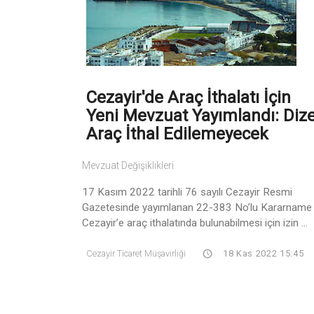
Cezayir'de Araç İthalatı İçin
Yeni Mevzuat Yayımlandı: Dize
Araç İthal Edilemeyecek
Mevzuat Değişiklikleri
17 Kasım 2022 tarihli 76 sayılı Cezayir Resmi
Gazetesinde yayımlanan 22-383 No’lu Kararname 
Cezayir’e araç ithalatında bulunabilmesi için izin ...
Cezayir Ticaret Müşavirliği
18 Kas 2022 15:45