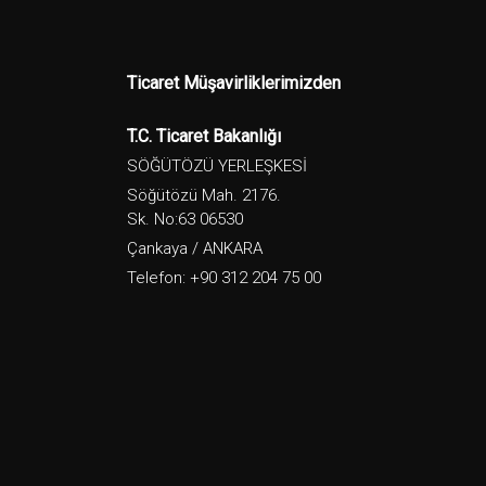
Ticaret Müşavirliklerimizden
T.C. Ticaret Bakanlığı
SÖĞÜTÖZÜ YERLEŞKESİ
Söğütözü Mah. 2176.
Sk. No:63 06530
Çankaya / ANKARA
Telefon: +90 312 204 75 00