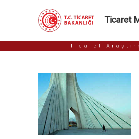
Ticaret Mü
Ticaret Araştı