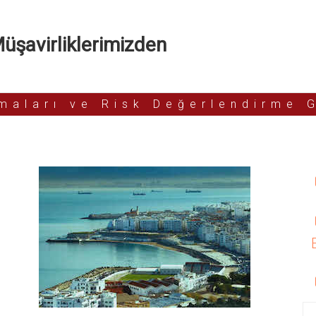
şavirliklerimizden
rmaları ve Risk Değerlendirme 