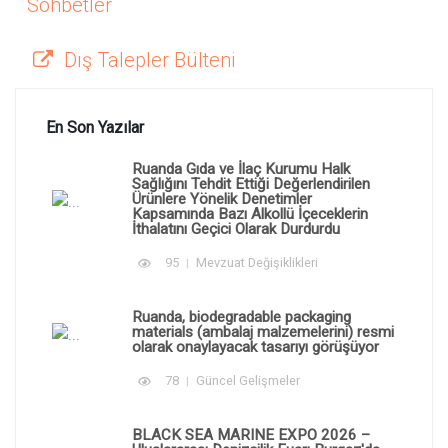
Sohbetler
Dış Talepler Bülteni
En Son Yazılar
Ruanda Gıda ve İlaç Kurumu Halk
Sağlığını Tehdit Ettiği Değerlendirilen
Ürünlere Yönelik Denetimler
Kapsamında Bazı Alkollü İçeceklerin
İthalatını Geçici Olarak Durdurdu
95
Mevzuat Değişiklikleri
Ruanda, biodegradable packaging
materials (ambalaj malzemelerini) resmi
olarak onaylayacak tasarıyı görüşüyor
78
Güncel Gelişmeler
BLACK SEA MARINE EXPO 2026 –