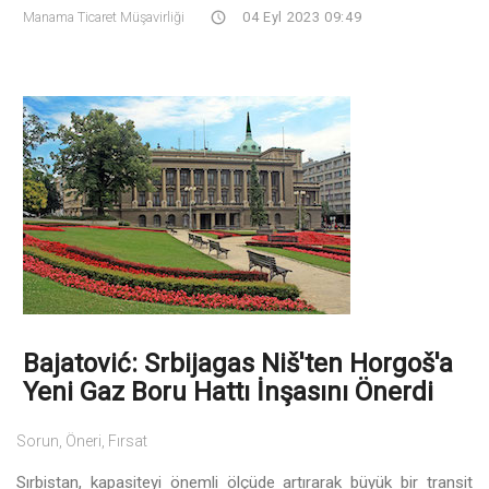
Manama Ticaret Müşavirliği
04 Eyl 2023 09:49
Bajatović: Srbijagas Niš'ten Horgoš'a
Yeni Gaz Boru Hattı İnşasını Önerdi
Sorun, Öneri, Fırsat
Sırbistan, kapasiteyi önemli ölçüde artırarak büyük bir transit