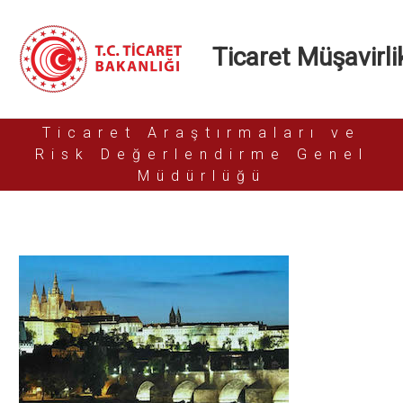
Ticaret Müşavirlik
Ticaret Araştırmaları ve
Risk Değerlendirme Genel
Müdürlüğü