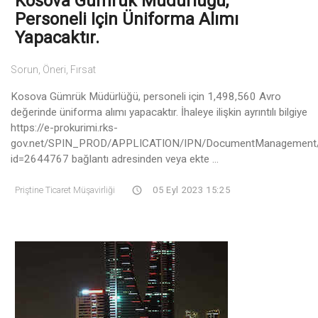
Kosova Gümrük Müdürlüğü,
Personeli Için Üniforma Alımı
Yapacaktır.
Sorun, Öneri, Fırsat
Kosova Gümrük Müdürlüğü, personeli için 1,498,560 Avro
değerinde üniforma alımı yapacaktır. İhaleye ilişkin ayrıntılı bilgiye
https://e-prokurimi.rks-
gov.net/SPIN_PROD/APPLICATION/IPN/DocumentManagement
id=2644767 bağlantı adresinden veya ekte ...
Priştine Ticaret Müşavirliği
05 Eyl 2023 15:25