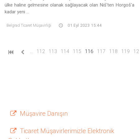
ülke haline gelmesine olanak sağlayacak olan Niš'ten Horgoš'a
kadar yeni ...
Belgrad Ticaret Müşavirliği
01 Eyl 2023 15:44
(current)
…
112
113
114
115
116
117
118
119
12
Müşavire Danışın
Ticaret Müşavirlerimizle Elektronik