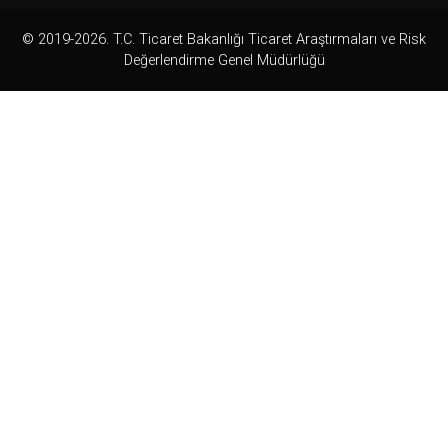
© 2019-2026. T.C. Ticaret Bakanlığı Ticaret Araştırmaları ve Risk
Değerlendirme Genel Müdürlüğü