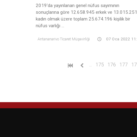
2019'da yayınlanan genel nüfus sayımının
sonuçlarına göre 12.658.945 erkek ve 13.015.25
kadın olmak üzere toplam 25.674.196 kişilik bir
nüfus varlığı ...
Antananarivo Ticaret Müşavirliği
07 Oca 2022 11
…
175
176
177
17