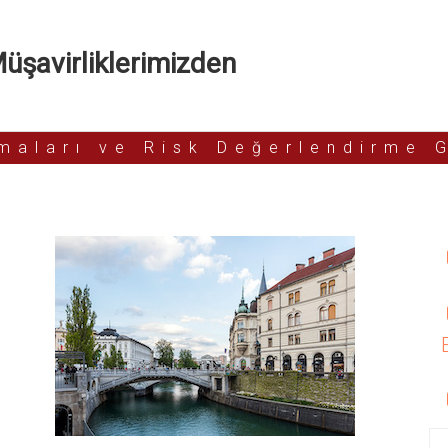
şavirliklerimizden
rmaları ve Risk Değerlendirme 