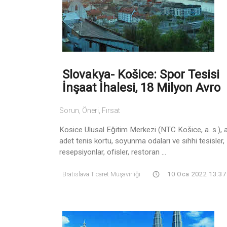
Slovakya- Košice: Spor Tesisi
İnşaat İhalesi, 18 Milyon Avro
Sorun, Öneri, Fırsat
Kosice Ulusal Eğitim Merkezi (NTC Košice, a. s.), a
adet tenis kortu, soyunma odaları ve sıhhi tesisler,
resepsiyonlar, ofisler, restoran ...
Bratislava Ticaret Müşavirliği
10 Oca 2022 13:37