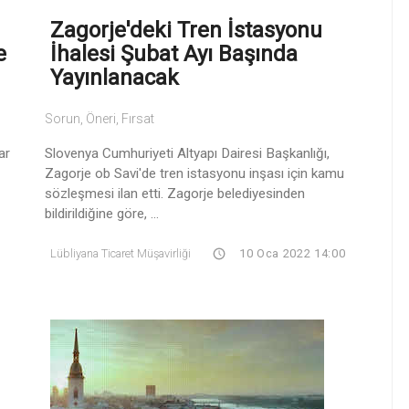
Zagorje'deki Tren İstasyonu
e
İhalesi Şubat Ayı Başında
Yayınlanacak
Sorun, Öneri, Fırsat
ar
Slovenya Cumhuriyeti Altyapı Dairesi Başkanlığı,
Zagorje ob Savi'de tren istasyonu inşası için kamu
sözleşmesi ilan etti. Zagorje belediyesinden
bildirildiğine göre, ...
Lübliyana Ticaret Müşavirliği
10 Oca 2022 14:00