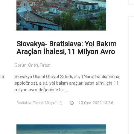
Slovakya- Bratislava: Yol Bakım
Araçları İhalesi, 11 Milyon Avro
Sorun, Öneri, Fırsat
ltı
Slovakya Ulusal Otoyol Şirketi, a.s. (Národná diaľničná
spoločnosť, a.s.), yol bakım araçları satın alımı için 11
milyon avro değerinde bir ...
Bratislava Ticaret Müşavirliği
10 Oca 2022 13:36