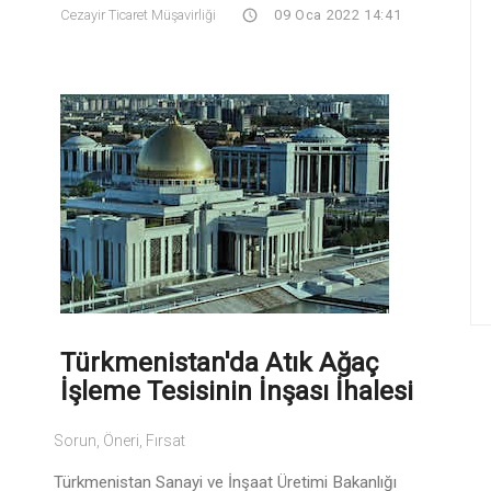
Cezayir Ticaret Müşavirliği
09 Oca 2022 14:41
Türkmenistan'da Atık Ağaç
İşleme Tesisinin İnşası İhalesi
Sorun, Öneri, Fırsat
Türkmenistan Sanayi ve İnşaat Üretimi Bakanlığı