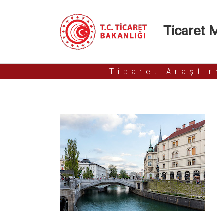
Ticaret Mü
Ticaret Araştı