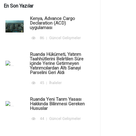
En Son Yazılar
Kenya, Advance Cargo
Declaration (ACD)
uygulaması
86
Güncel Gelişmeler
Ruanda Hükümeti, Yatırım
Taahhütlerini Belirtilen Süre
içinde Yerine Getirmeyen
Yatırımcılardan Altı Sanayi
Parselini Geri Aldı
45
İhaleler
Ruanda Yeni Tarım Yasası
Hakkında Bilinmesi Gereken
Hususlar
44
Güncel Gelişmeler