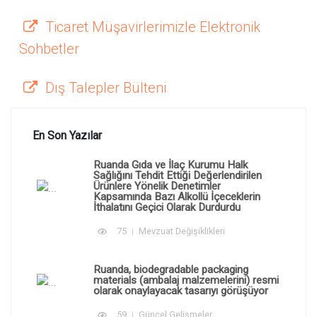
Ticaret Müşavirlerimizle Elektronik
Sohbetler
Dış Talepler Bülteni
En Son Yazılar
Ruanda Gıda ve İlaç Kurumu Halk
Sağlığını Tehdit Ettiği Değerlendirilen
Ürünlere Yönelik Denetimler
Kapsamında Bazı Alkollü İçeceklerin
İthalatını Geçici Olarak Durdurdu
75
Mevzuat Değişiklikleri
Ruanda, biodegradable packaging
materials (ambalaj malzemelerini) resmi
olarak onaylayacak tasarıyı görüşüyor
59
Güncel Gelişmeler