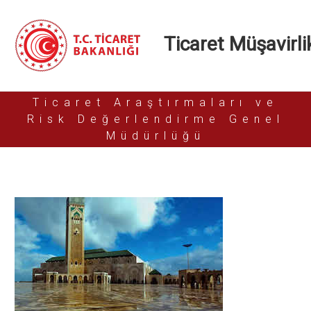
Ticaret Müşavirlik
Ticaret Araştırmaları ve
Risk Değerlendirme Genel
Müdürlüğü