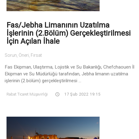
Fas/Jebha Limanının Uzatılma
İşlerinin (2.Bölüm) Gerçekleştirilmesi
İçin Açılan İhale
Sorun, Öneri, Fırsat
Fas Ekipman, Ulaştırma, Lojistik ve Su Bakanlığı, Chefchaouen İl
Ekipman ve Su Müdürlüğü tarafından, Jebha limanın uzatılma
işlerinin (2.bölüm) gerçekleştirilmesi ...
Rabat Ticaret Müşavirliği
17 Şub 2022 19:15