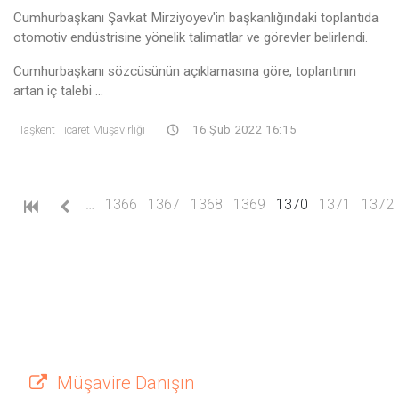
Cumhurbaşkanı Şavkat Mirziyoyev'in başkanlığındaki toplantıda
otomotiv endüstrisine yönelik talimatlar ve görevler belirlendi.
Cumhurbaşkanı sözcüsünün açıklamasına göre, toplantının
artan iç talebi ...
Taşkent Ticaret Müşavirliği
16 Şub 2022 16:15
(current)
…
1366
1367
1368
1369
1370
1371
1372
Müşavire Danışın