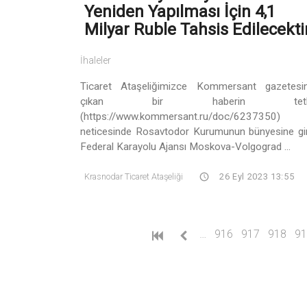
Yeniden Yapılması İçin 4,1
Milyar Ruble Tahsis Edilecekti
İhaleler
Ticaret Ataşeliğimizce Kommersant gazetesi
çıkan bir haberin tetki
(https://www.kommersant.ru/doc/6237350)
neticesinde Rosavtodor Kurumunun bünyesine gi
Federal Karayolu Ajansı Moskova-Volgograd ...
Krasnodar Ticaret Ataşeliği
26 Eyl 2023 13:55
…
916
917
918
91