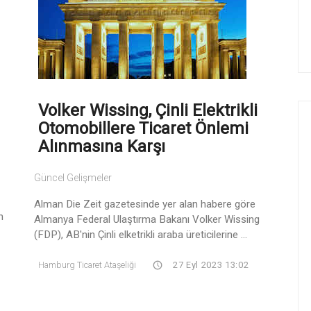
Volker Wissing, Çinli Elektrikli
Otomobillere Ticaret Önlemi
Alınmasına Karşı
Güncel Gelişmeler
7
Alman Die Zeit gazetesinde yer alan habere göre
n
Almanya Federal Ulaştırma Bakanı Volker Wissing
(FDP), AB'nin Çinli elketrikli araba üreticilerine ...
Hamburg Ticaret Ataşeliği
27 Eyl 2023 13:02