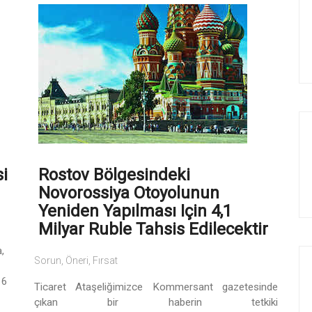
si
Rostov Bölgesindeki
Novorossiya Otoyolunun
Yeniden Yapılması Için 4,1
Milyar Ruble Tahsis Edilecektir
,
Sorun, Öneri, Fırsat
 6
Ticaret Ataşeliğimizce Kommersant gazetesinde
çıkan bir haberin tetkiki