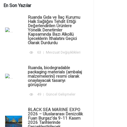
En Son Yazılar
Ruanda Gıda ve İlaç Kurumu
Halk Sağlığını Tehdit Ettiği
Değerlendirilen Ürünlere
Yönelik Denetimler
Kapsamında Bazı Alkollü
İçeceklerin İthalatını Geçici
Olarak Durdurdu
63
Mevzuat Değişiklikleri
Ruanda, biodegradable
packaging materials (ambalaj
malzemelerini) resmi olarak
onaylayacak tasarıyı
görüşüyor
49
Güncel Gelişmeler
BLACK SEA MARINE EXPO
2026 – Uluslararası Denizcilik
Fuarı Burgaz'da 9-11 Kasım
2026 Tarihlerinde
Gerçekleştirilecek