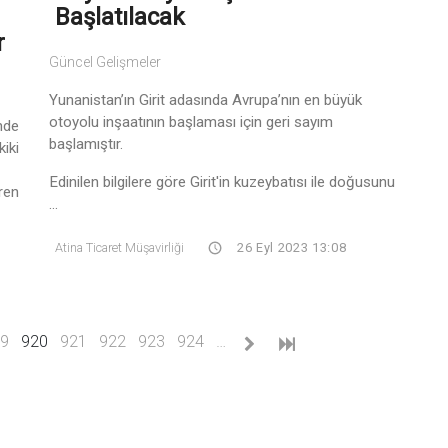
Başlatılacak
r
Güncel Gelişmeler
Yunanistan’ın Girit adasında Avrupa’nın en büyük
otoyolu inşaatının başlaması için geri sayım
nde
başlamıştır.
ki
Edinilen bilgilere göre Girit'in kuzeybatısı ile doğusunu
ren
...
Atina Ticaret Müşavirliği
26 Eyl 2023 13:08
(current)
9
920
921
922
923
924
…