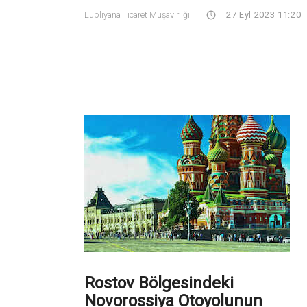
Lübliyana Ticaret Müşavirliği
27 Eyl 2023 11:20
Rostov Bölgesindeki
Novorossiya Otoyolunun