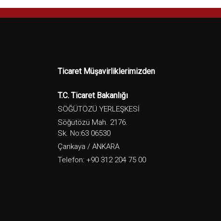
Ticaret Müşavirliklerimizden
T.C. Ticaret Bakanlığı
SÖĞÜTÖZÜ YERLEŞKESİ
Söğütözü Mah. 2176.
Sk. No:63 06530
Çankaya / ANKARA
Telefon: +90 312 204 75 00