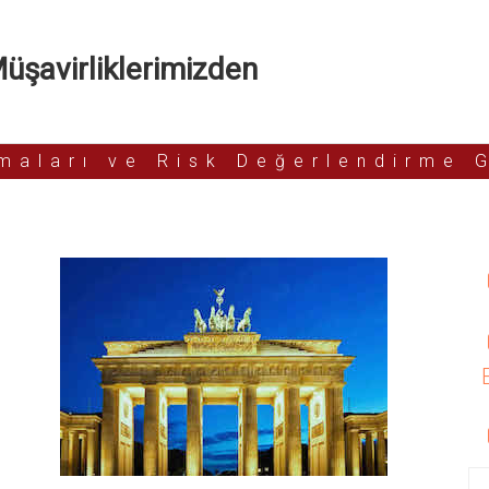
şavirliklerimizden
rmaları ve Risk Değerlendirme 