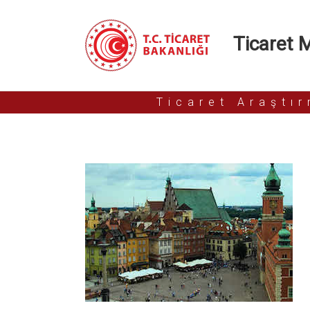
Ticaret Mü
Ticaret Araştı