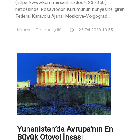
(https://www.kommersant.ru/doc/6237350)
neticesinde Rosavtodor Kurumunun bünyesine giren
Federal Karayolu Ajansı Moskova-Volgograd ...
Krasnodar Ticaret Ataşeliği
26 Eyl 2023 13:55
Yunanistan’da Avrupa’nın En
Büyük Otoyol İnşası