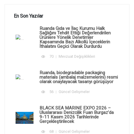
En Son Yazılar
Ruanda Gıda ve İlaç Kurumu Halk
Sağlığını Tehdit Ettiği Değerlendirilen
Ürünlere Yönelik Denetimler
Kapsamında Bazı Alkollü İçeceklerin
İthalatını Geçici Olarak Durdurdu
70
Mevzuat Değişiklikleri
Ruanda, biodegradable packaging
materials (ambalaj malzemelerini) resmi
olarak onaylayacak tasarıyı görüşüyor
56
Güncel Gelişmeler
BLACK SEA MARINE EXPO 2026 –
Uluslararası Denizcilik Fuarı Burgaz'da
9-11 Kasım 2026 Tarihlerinde
Gerçekleştirilecek
68
Güncel Gelişmeler