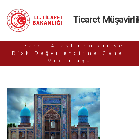
Ticaret Müşavirlik
Ticaret Araştırmaları ve
Risk Değerlendirme Genel
Müdürlüğü