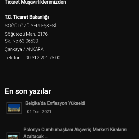
Ticaret Müşavirliklerimizden
T.C. Ticaret Bakanlığı
SÖĞÜTÖZÜ YERLEŞKESİ
Söğütözü Mah. 2176.
Sk. No:63 06530
Çankaya / ANKARA
Telefon: +90 312 204 75 00
En son yazılar
Belçika’da Enflasyon Yükseldi
01 Tem 2021
Polonya Cumhurbaşkanı Alışveriş Merkezi Kiralarını
Azaltacak ...