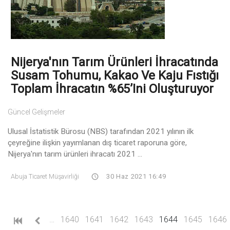
Nijerya'nın Tarım Ürünleri İhracatında
Susam Tohumu, Kakao Ve Kaju Fıstığı
Toplam İhracatın %65’ini Oluşturuyor
Güncel Gelişmeler
Ulusal İstatistik Bürosu (NBS) tarafından 2021 yılının ilk
çeyreğine ilişkin yayımlanan dış ticaret raporuna göre,
Nijerya'nın tarım ürünleri ihracatı 2021 ...
Abuja Ticaret Müşavirliği
30 Haz 2021 16:49
(current)
…
1640
1641
1642
1643
1644
1645
1646