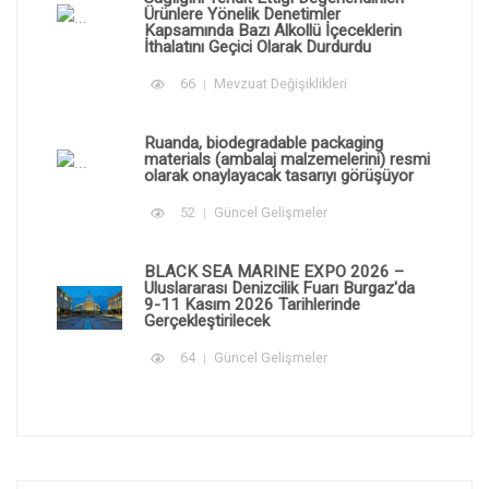
Ürünlere Yönelik Denetimler
Kapsamında Bazı Alkollü İçeceklerin
İthalatını Geçici Olarak Durdurdu
66
Mevzuat Değişiklikleri
Ruanda, biodegradable packaging
materials (ambalaj malzemelerini) resmi
olarak onaylayacak tasarıyı görüşüyor
52
Güncel Gelişmeler
BLACK SEA MARINE EXPO 2026 –
Uluslararası Denizcilik Fuarı Burgaz'da
9-11 Kasım 2026 Tarihlerinde
Gerçekleştirilecek
64
Güncel Gelişmeler