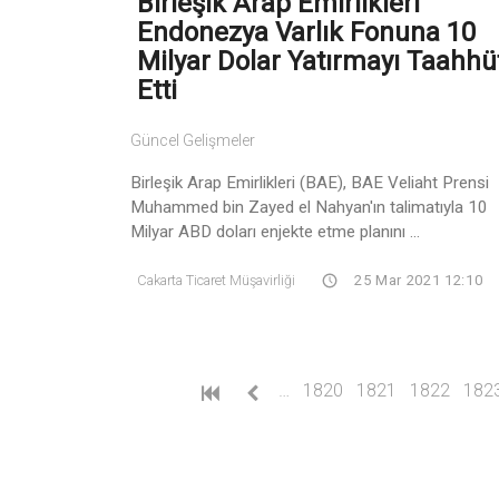
Birleşik Arap Emirlikleri
Endonezya Varlık Fonuna 10
Milyar Dolar Yatırmayı Taahhü
Etti
Güncel Gelişmeler
Birleşik Arap Emirlikleri (BAE), BAE Veliaht Prensi
Muhammed bin Zayed el Nahyan'ın talimatıyla 10
Milyar ABD doları enjekte etme planını ...
Cakarta Ticaret Müşavirliği
25 Mar 2021 12:10
…
1820
1821
1822
182