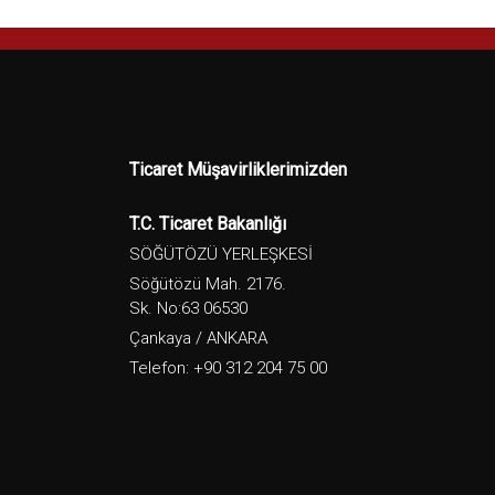
Ticaret Müşavirliklerimizden
T.C. Ticaret Bakanlığı
SÖĞÜTÖZÜ YERLEŞKESİ
Söğütözü Mah. 2176.
Sk. No:63 06530
Çankaya / ANKARA
Telefon: +90 312 204 75 00