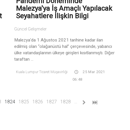
Pandemi Döneminde
Malezya'ya İş Amaçlı Yapılacak
t
Seyahatlere İlişkin Bilgi
Güncel Gelişmeler
Malezya'da 1 Ağustos 2021 tarihine kadar ilan
edilmiş olan “olağanüstü hal” çerçevesinde, yabancı
ülke vatandaşlarının ülkeye girişleri kısıtlanmıştı. Diğer
taraftan ...
Kuala Lumpur Ticaret Müşavirliği
25 Mar 2021
06:48
(current)
3
1824
1825
1826
1827
1828
…