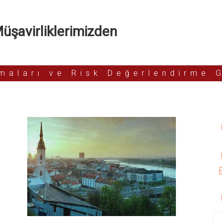
şavirliklerimizden
rmaları ve Risk Değerlendirme 