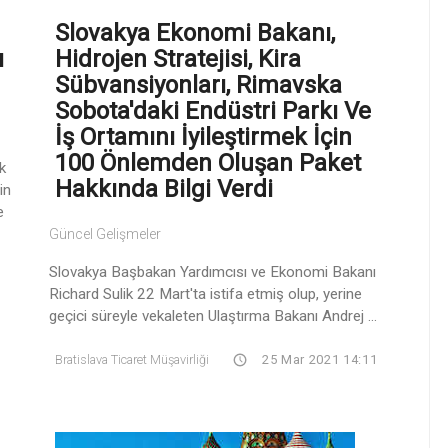
Slovakya Ekonomi Bakanı,
ı
Hidrojen Stratejisi, Kira
Sübvansiyonları, Rimavska
Sobota'daki Endüstri Parkı Ve
İş Ortamını İyileştirmek İçin
100 Önlemden Oluşan Paket
k
Hakkında Bilgi Verdi
in
e
Güncel Gelişmeler
Slovakya Başbakan Yardımcısı ve Ekonomi Bakanı
Richard Sulik 22 Mart'ta istifa etmiş olup, yerine
geçici süreyle vekaleten Ulaştırma Bakanı Andrej ...
Bratislava Ticaret Müşavirliği
25 Mar 2021 14:11