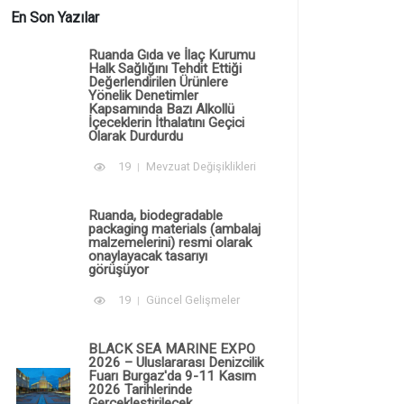
En Son Yazılar
Ruanda Gıda ve İlaç Kurumu
Halk Sağlığını Tehdit Ettiği
Değerlendirilen Ürünlere
Yönelik Denetimler
Kapsamında Bazı Alkollü
İçeceklerin İthalatını Geçici
Olarak Durdurdu
19
Mevzuat Değişiklikleri
Ruanda, biodegradable
packaging materials (ambalaj
malzemelerini) resmi olarak
onaylayacak tasarıyı
görüşüyor
19
Güncel Gelişmeler
BLACK SEA MARINE EXPO
2026 – Uluslararası Denizcilik
Fuarı Burgaz'da 9-11 Kasım
2026 Tarihlerinde
Gerçekleştirilecek