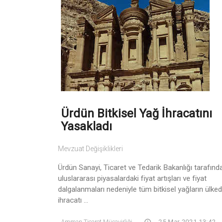
Ürdün Bitkisel Yağ İhracatını
Yasakladı
Mevzuat Değişiklikleri
Ürdün Sanayi, Ticaret ve Tedarik Bakanlığı tarafınd
uluslararası piyasalardaki fiyat artışları ve fiyat
dalgalanmaları nedeniyle tüm bitkisel yağların ülke
ihracatı ...
Amman Ticaret Müşavirliği
25 Mar 2021 13:42