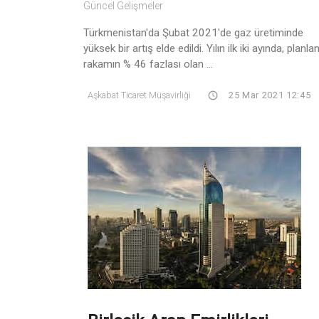
Güncel Gelişmeler
Türkmenistan'da Şubat 2021'de gaz üretiminde
yüksek bir artış elde edildi. Yılın ilk iki ayında, planla
rakamın % 46 fazlası olan ...
Aşkabat Ticaret Müşavirliği
25 Mar 2021 12:45