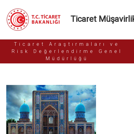
Ticaret Müşavirlik
Ticaret Araştırmaları ve
Risk Değerlendirme Genel
Müdürlüğü