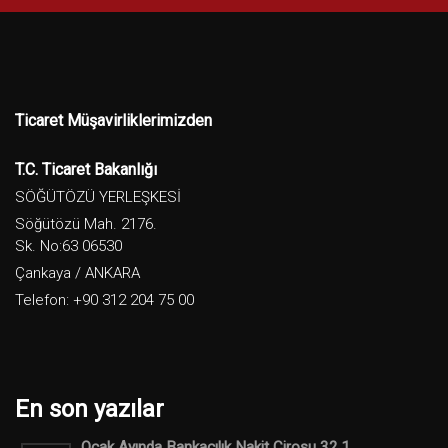
Ticaret Müşavirliklerimizden
T.C. Ticaret Bakanlığı
SÖĞÜTÖZÜ YERLEŞKESİ
Söğütözü Mah. 2176.
Sk. No:63 06530
Çankaya / ANKARA
Telefon: +90 312 204 75 00
En son yazılar
Ocak Ayında Bankacılık Nakit Cirosu 32,1 ...