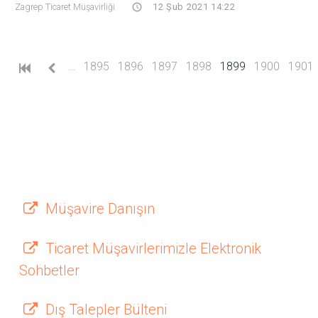
Zagrep Ticaret Müşavirliği
12 Şub 2021 14:22
(current)
…
1895
1896
1897
1898
1899
1900
1901
Müşavire Danışın
Ticaret Müşavirlerimizle Elektronik
Sohbetler
Dış Talepler Bülteni