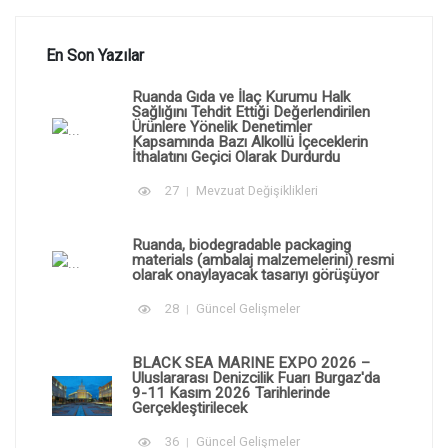
En Son Yazılar
Ruanda Gıda ve İlaç Kurumu Halk
Sağlığını Tehdit Ettiği Değerlendirilen
Ürünlere Yönelik Denetimler
Kapsamında Bazı Alkollü İçeceklerin
İthalatını Geçici Olarak Durdurdu
27
Mevzuat Değişiklikleri
Ruanda, biodegradable packaging
materials (ambalaj malzemelerini) resmi
olarak onaylayacak tasarıyı görüşüyor
28
Güncel Gelişmeler
BLACK SEA MARINE EXPO 2026 –
Uluslararası Denizcilik Fuarı Burgaz'da
9-11 Kasım 2026 Tarihlerinde
Gerçekleştirilecek
36
Güncel Gelişmeler