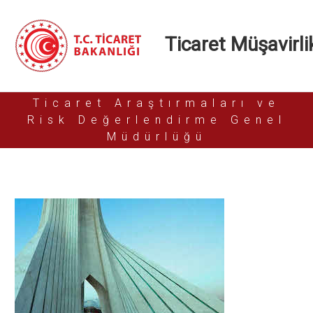
Ticaret Müşavirlik
Ticaret Araştırmaları ve
Risk Değerlendirme Genel
Müdürlüğü