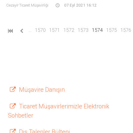
Cezayir Ticaret Müşavirliği
07 Eyl 2021 16:12
(current)
…
1570
1571
1572
1573
1574
1575
1576
Müşavire Danışın
Ticaret Müşavirlerimizle Elektronik
Sohbetler
Dış Talepler Bülteni