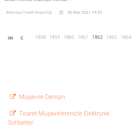
Bratislava Ticaret Müşavirliği
02 Mar 2021 19:30
(current)
…
1858
1859
1860
1861
1862
1863
1864
Müşavire Danışın
Ticaret Müşavirlerimizle Elektronik
Sohbetler