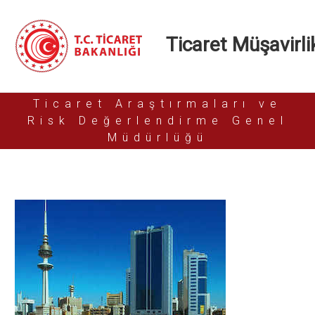
Ticaret Müşavirlik
Ticaret Araştırmaları ve
Risk Değerlendirme Genel
Müdürlüğü