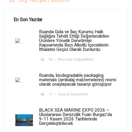
En Son Yazılar
Ruanda Gıda ve İlaç Kurumu Halk
Sağlığını Tehdit Ettiği Değerlendirilen
Ürünlere Yönelik Denetimler
Kapsamında Bazı Alkollü İçeceklerin
İthalatını Geçici Olarak Durdurdu
95
Mevzuat Değişiklikleri
Ruanda, biodegradable packaging
materials (ambalaj malzemelerini) resmi
olarak onaylayacak tasarıyı görüşüyor
77
Güncel Gelişmeler
BLACK SEA MARINE EXPO 2026 –
Uluslararası Denizcilik Fuarı Burgaz'da
9-11 Kasım 2026 Tarihlerinde
Gerçekleştirilecek