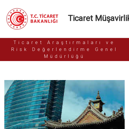
Ticaret Müşavirlik
Ticaret Araştırmaları ve
Risk Değerlendirme Genel
Müdürlüğü