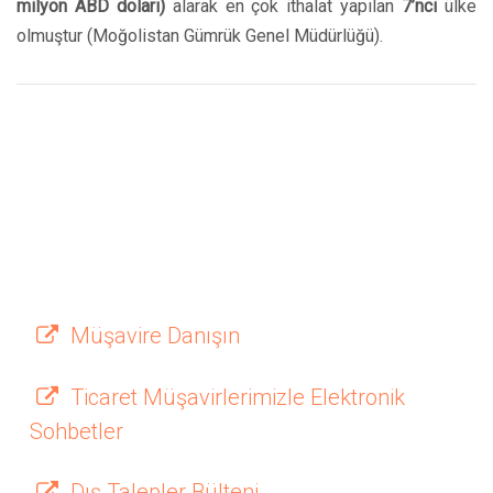
milyon ABD doları)
alarak en çok ithalat yapılan
7’nci
ülke
olmuştur (Moğolistan Gümrük Genel Müdürlüğü).
Müşavire Danışın
Ticaret Müşavirlerimizle Elektronik
Sohbetler
Dış Talepler Bülteni