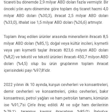
ticareti bu dönemde 2,9 milyar ABD doları fazla vermiştir. Bir
önceki yılın aynı dönemine göre toplam dış ticaret hacmi 4,0
milyar ABD doları (%30,3), ihracat 2,5 milyar ABD doları
(%33,0), ithalat ise 1,5 milyar ABD doları (%26,6) artmıştır.
Toplam ihraç edilen ürünler arasında minerallerin ihracatı 8,5
milyar ABD doları (%85,1); doğal veya kültür incileri, kıymetli
veya yarı kıymetli taşlar ihracatı 823,6 milyon ABD doları
(%8,2) ve tekstil ve tekstil ürünleri ihracatı 450,7 milyon ABD
doları (%4,5) olup bu ürün gruplarının toplam ihracat
içerisindeki payı %97,8'idir.
2022 yılının ilk 10 ayında, kurşun cevherleri ve konsantreleri,
demir cevherleri ve konsantreleri, çinko cevherleri, bakır
konsantresi, petrol yağları ve ham petrolün tamamı, kömürün
ise %91,7’si Çin'e ihraç edildi. At ve sığır ham derilerinin
%79,1’i, taranmış kaşmir ihracatının %85,0’i İtalya'ya;