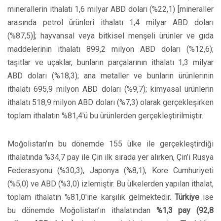
minerallerin ithalatı 1,6 milyar ABD doları (%22,1) [mineraller
arasında petrol ürünleri ithalatı 1,4 milyar ABD doları
(%87,5)]; hayvansal veya bitkisel menşeli ürünler ve gıda
maddelerinin ithalatı 899,2 milyon ABD doları (%12,6);
taşıtlar ve uçaklar, bunların parçalarının ithalatı 1,3 milyar
ABD doları (%18,3); ana metaller ve bunların ürünlerinin
ithalatı 695,9 milyon ABD doları (%9,7); kimyasal ürünlerin
ithalatı 518,9 milyon ABD doları (%7,3) olarak gerçekleşirken
toplam ithalatın %81,4'ü bu ürünlerden gerçekleştirilmiştir.
Moğolistan’ın bu dönemde 155 ülke ile gerçekleştirdiği
ithalatında %34,7 pay ile Çin ilk sırada yer alırken, Çin’i Rusya
Federasyonu (%30,3), Japonya (%8,1), Kore Cumhuriyeti
(%5,0) ve ABD (%3,0) izlemiştir. Bu ülkelerden yapılan ithalat,
toplam ithalatın %81,0'ine karşılık gelmektedir.
Türkiye
ise
bu dönemde Moğolistan’ın ithalatından
%1,3 pay (92,8