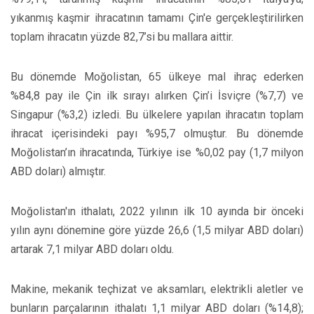
yıkanmış kaşmir ihracatının tamamı Çin'e gerçekleştirilirken
toplam ihracatın yüzde 82,7’si bu mallara aittir.
Bu dönemde Moğolistan, 65 ülkeye mal ihraç ederken
%84,8 pay ile Çin ilk sırayı alırken Çin’i İsviçre (%7,7) ve
Singapur (%3,2) izledi. Bu ülkelere yapılan ihracatın toplam
ihracat içerisindeki payı %95,7 olmuştur. Bu dönemde
Moğolistan’ın ihracatında, Türkiye ise %0,02 pay (1,7 milyon
ABD doları) almıştır.
Moğolistan'ın ithalatı, 2022 yılının ilk 10 ayında bir önceki
yılın aynı dönemine göre yüzde 26,6 (1,5 milyar ABD doları)
artarak 7,1 milyar ABD doları oldu.
Makine, mekanik teçhizat ve aksamları, elektrikli aletler ve
bunların parçalarının ithalatı 1,1 milyar ABD doları (%14,8);