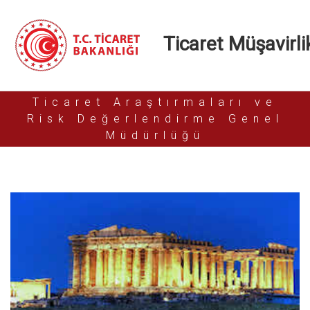
Ticaret Müşavirlik
Ticaret Araştırmaları ve
Risk Değerlendirme Genel
Müdürlüğü