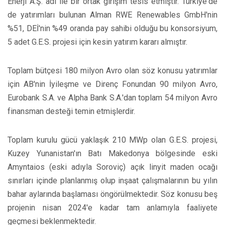
Enerji A.Ş. adı ile bir ortak girişim tesis etmiştir. Türkiye'de
de yatırımları bulunan Alman RWE Renewables GmbH'nin
%51, DEİ'nin %49 oranda pay sahibi olduğu bu konsorsiyum,
5 adet G.E.S. projesi için kesin yatırım kararı almıştır.
Toplam bütçesi 180 milyon Avro olan söz konusu yatırımlar
için AB'nin İyileşme ve Direnç Fonundan 90 milyon Avro,
Eurobank S.A. ve Alpha Bank S.A.'dan toplam 54 milyon Avro
finansman desteği temin etmişlerdir.
Toplam kurulu gücü yaklaşık 210 MWp olan G.E.S. projesi,
Kuzey Yunanistan'ın Batı Makedonya bölgesinde eski
Amyntaios (eski adıyla Soroviç) açık linyit maden ocağı
sınırları içinde planlanmış olup inşaat çalışmalarının bu yılın
bahar aylarında başlaması öngörülmektedir. Söz konusu beş
projenin nisan 2024'e kadar tam anlamıyla faaliyete
geçmesi beklenmektedir.