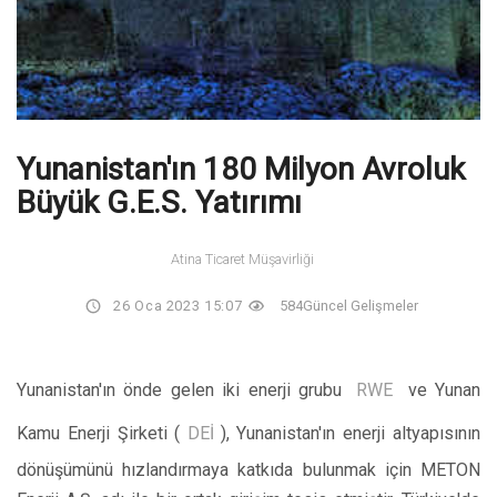
Yunanistan'ın 180 Milyon Avroluk
Büyük G.E.S. Yatırımı
Atina Ticaret Müşavirliği
26 Oca 2023 15:07
584
Güncel Gelişmeler
Yunanistan'ın önde gelen iki enerji grubu
RWE
ve Yunan
Kamu Enerji Şirketi (
DEİ
), Yunanistan'ın enerji altyapısının
dönüşümünü hızlandırmaya katkıda bulunmak için METON