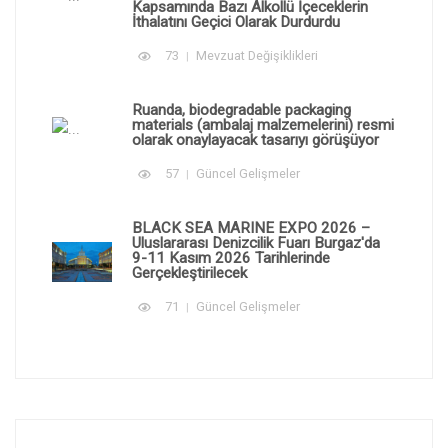
Kapsamında Bazı Alkollü İçeceklerin
İthalatını Geçici Olarak Durdurdu
73
Mevzuat Değişiklikleri
Ruanda, biodegradable packaging
materials (ambalaj malzemelerini) resmi
olarak onaylayacak tasarıyı görüşüyor
57
Güncel Gelişmeler
BLACK SEA MARINE EXPO 2026 –
Uluslararası Denizcilik Fuarı Burgaz'da
9-11 Kasım 2026 Tarihlerinde
Gerçekleştirilecek
71
Güncel Gelişmeler