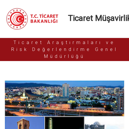
Ticaret Müşavirlik
Ticaret Araştırmaları ve
Risk Değerlendirme Genel
Müdürlüğü