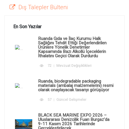
Dış Talepler Bülteni
En Son Yazılar
Ruanda Gıda ve İlaç Kurumu Halk
Sağlığını Tehdit Ettiği Değerlendirilen
Ürünlere Yönelik Denetimler
Kapsamında Bazı Alkollü İçeceklerin
İthalatını Geçici Olarak Durdurdu
72
Mevzuat Değişiklikleri
Ruanda, biodegradable packaging
materials (ambalaj malzemelerini) resmi
olarak onaylayacak tasarıyı görüşüyor
57
Güncel Gelişmeler
BLACK SEA MARINE EXPO 2026 –
Uluslararası Denizcilik Fuarı Burgaz'da
9-11 Kasım 2026 Tarihlerinde
Gerçekleştirilecek