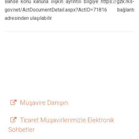
Bahse konu kanuna ilişkin ayrıntılı bilgiye https://gzk.rks-
gov.net/ActDocumentDetail.aspx?ActID=71816 bağlantı
adresinden ulaşılabilir.
Müşavire Danışın
Ticaret Müşavirlerimizle Elektronik
Sohbetler