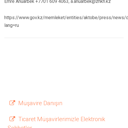
Emre Anuarbek +7701 609 4063, a.anuarbek@zhkh.kz
https://www.gov.kz/memleket/entities/aktobe/press/news/
lang=ru
Müşavire Danışın
Ticaret Müşavirlerimizle Elektronik