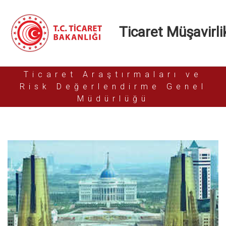
Ticaret Müşavirlik
Ticaret Araştırmaları ve
Risk Değerlendirme Genel
Müdürlüğü