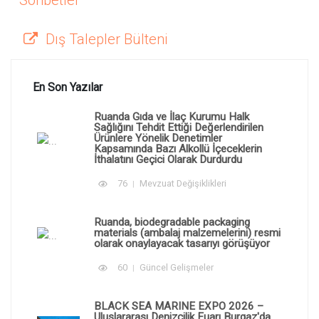
Sohbetler
Dış Talepler Bülteni
En Son Yazılar
Ruanda Gıda ve İlaç Kurumu Halk
Sağlığını Tehdit Ettiği Değerlendirilen
Ürünlere Yönelik Denetimler
Kapsamında Bazı Alkollü İçeceklerin
İthalatını Geçici Olarak Durdurdu
76
Mevzuat Değişiklikleri
Ruanda, biodegradable packaging
materials (ambalaj malzemelerini) resmi
olarak onaylayacak tasarıyı görüşüyor
60
Güncel Gelişmeler
BLACK SEA MARINE EXPO 2026 –
Uluslararası Denizcilik Fuarı Burgaz'da