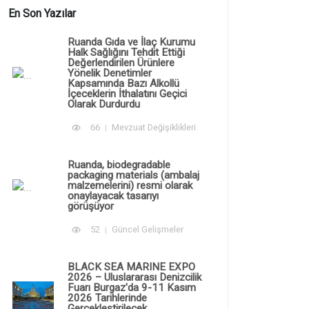
En Son Yazılar
Ruanda Gıda ve İlaç Kurumu
Halk Sağlığını Tehdit Ettiği
Değerlendirilen Ürünlere
Yönelik Denetimler
Kapsamında Bazı Alkollü
İçeceklerin İthalatını Geçici
Olarak Durdurdu
66
Mevzuat Değişiklikleri
Ruanda, biodegradable
packaging materials (ambalaj
malzemelerini) resmi olarak
onaylayacak tasarıyı
görüşüyor
52
Güncel Gelişmeler
BLACK SEA MARINE EXPO
2026 – Uluslararası Denizcilik
Fuarı Burgaz'da 9-11 Kasım
2026 Tarihlerinde
Gerçekleştirilecek