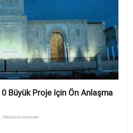
 10 Büyük Proje Için Ön Anlaşma
396
Güncel Gelişmeler