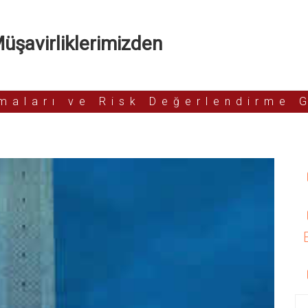
şavirliklerimizden
rmaları ve Risk Değerlendirme 