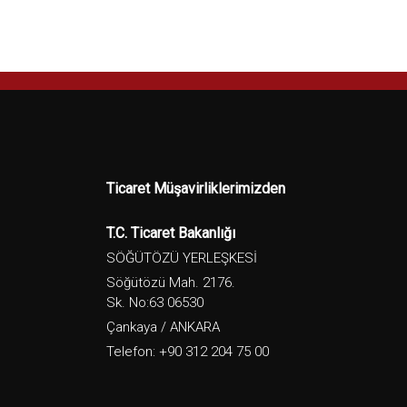
Ticaret Müşavirliklerimizden
T.C. Ticaret Bakanlığı
SÖĞÜTÖZÜ YERLEŞKESİ
Söğütözü Mah. 2176.
Sk. No:63 06530
Çankaya / ANKARA
Telefon: +90 312 204 75 00