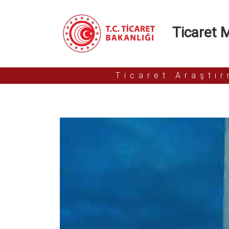
Ticaret Mü
Ticaret Araştı