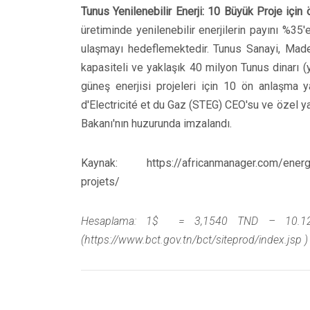
Tunus Yenilenebilir Enerji: 10 Büyük Proje için
üretiminde yenilenebilir enerjilerin payını %3
ulaşmayı hedeflemektedir. Tunus Sanayi, Made
kapasiteli ve yaklaşık 40 milyon Tunus dinarı (
güneş enerjisi projeleri için 10 ön anlaşma y
d'Electricité et du Gaz (STEG) CEO'su ve özel y
Bakanı'nın huzurunda imzalandı.
Kaynak: https://africanmanager.com/energie
projets/
Hesaplama: 1$ = 3,1540 TND – 10.12
(https://www.bct.gov.tn/bct/siteprod/index.jsp )