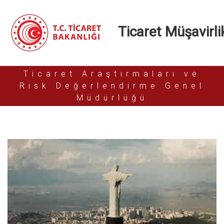
Ticaret Müşavirlik
Ticaret Araştırmaları ve
Risk Değerlendirme Genel
Müdürlüğü