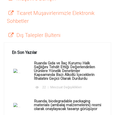
Ticaret Müşavirlerimizle Elektronik
Sohbetler
Dış Talepler Bülteni
En Son Yazılar
Ruanda Gıda ve İlaç Kurumu Halk
Sağlığını Tehdit Ettiği Değerlendirilen
Ürünlere Yönelik Denetimler
Kapsamında Bazı Alkollü İçeceklerin
İthalatını Geçici Olarak Durdurdu
22
Mevzuat Değişiklikleri
Ruanda, biodegradable packaging
materials (ambalaj malzemelerini) resmi
olarak onaylayacak tasarıyı görüşüyor