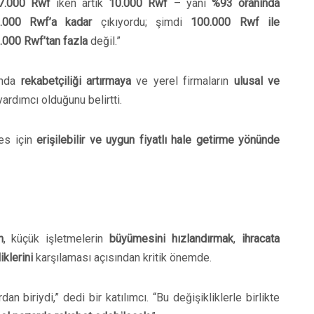
7.000 Rwf
iken artık
10.000 Rwf
– yani
%93 oranında
.000 Rwf’a kadar
çıkıyordu; şimdi
100.000 Rwf ile
.000 Rwf’tan fazla
değil.”
ında
rekabetçiliği artırmaya
ve yerel firmaların
ulusal ve
ardımcı olduğunu belirtti.
kes için
erişilebilir ve uygun fiyatlı hale getirme yönünde
n
, küçük işletmelerin
büyümesini hızlandırmak
,
ihracata
iklerini
karşılaması açısından kritik önemde.
an biriydi,” dedi bir katılımcı. “Bu değişikliklerle birlikte