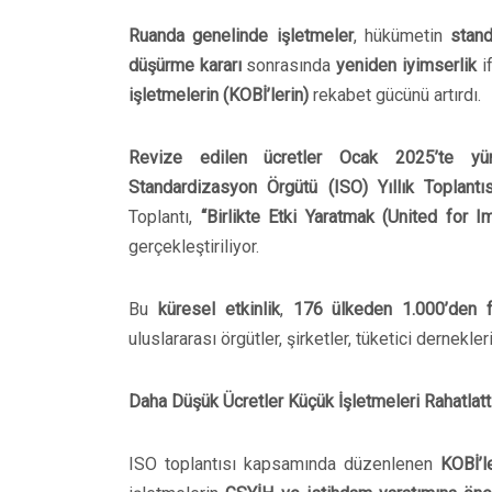
Ruanda genelinde işletmeler
, hükümetin
stand
düşürme kararı
sonrasında
yeniden iyimserlik
i
işletmelerin (KOBİ’lerin)
rekabet gücünü artırdı.
Revize edilen ücretler Ocak 2025’te yürü
Standardizasyon Örgütü (ISO) Yıllık Toplantı
Toplantı,
“Birlikte Etki Yaratmak (United for I
gerçekleştiriliyor.
Bu
küresel etkinlik
,
176 ülkeden 1.000’den f
uluslararası örgütler, şirketler, tüketici dernekler
Daha Düşük Ücretler Küçük İşletmeleri Rahatlatt
ISO toplantısı kapsamında düzenlenen
KOBİ’l