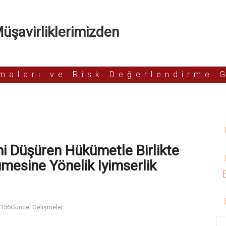
şavirliklerimizden
rmaları ve Risk Değerlendirme 
ni Düşüren Hükümetle Birlikte
mesine Yönelik Iyimserlik
156
Güncel Gelişmeler