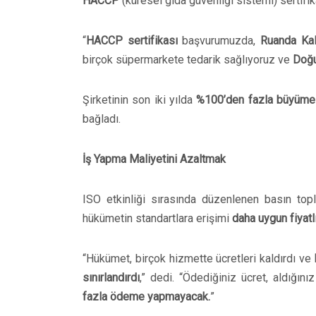
HACCP
(küresel gıda güvenliği sistemi) sertifik
“
HACCP sertifikası
başvurumuzda,
Ruanda Kal
birçok süpermarkete tedarik sağlıyoruz ve
Doğu
Şirketinin son iki yılda
%100’den fazla büyüme
bağladı.
İş Yapma Maliyetini Azaltmak
ISO etkinliği sırasında düzenlenen basın top
hükümetin standartlara erişimi
daha uygun fiyatl
“Hükümet, birçok hizmette ücretleri kaldırdı ve
sınırlandırdı
,” dedi. “Ödediğiniz ücret, aldığın
fazla ödeme yapmayacak.
”