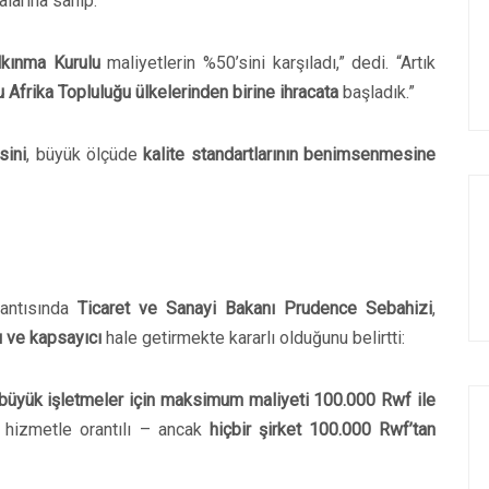
alarına sahip.
kınma Kurulu
maliyetlerin %50’sini karşıladı,” dedi. “Artık
 Afrika Topluluğu ülkelerinden birine ihracata
başladık.”
sini
, büyük ölçüde
kalite standartlarının benimsenmesine
lantısında
Ticaret ve Sanayi Bakanı Prudence Sebahizi
,
ı ve kapsayıcı
hale getirmekte kararlı olduğunu belirtti:
büyük işletmeler için maksimum maliyeti 100.000 Rwf ile
ız hizmetle orantılı – ancak
hiçbir şirket 100.000 Rwf’tan