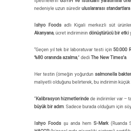
işletmelerin
GSYİH ve istihdam yaratımına öne
nedeniyle uzun süredir
uluslararası standartlara
Ishyo Foods
adlı Kigali merkezli süt ürünl
Akanyana
, ücret indiriminin
dönüştürücü bir etki
y
“Geçen yıl tek bir laboratuvar testi için
50.000 
%80 oranında azalma
,” dedi
The New Times’a
.
Her testin (örneğin yoğurdun
salmonella bakter
maliyetli olduğunu belirterek, bu indirimin küçük 
“
Kalibrasyon hizmetlerinde
de indirimler var – t
büyük bir adım
. Sadece burada olduğum için söy
Ishyo Foods
şu anda hem
S-Mark
(Ruanda St