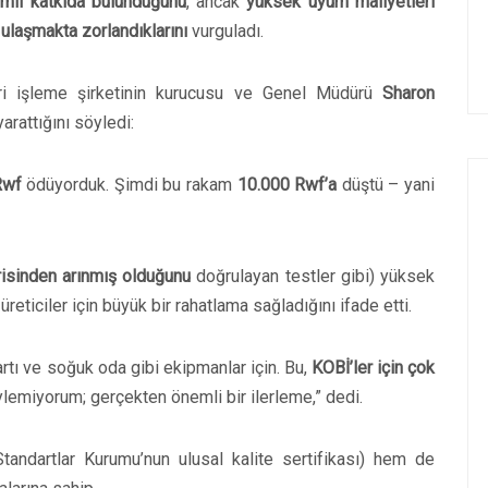
mli katkıda bulunduğunu
, ancak
yüksek uyum maliyetleri
 ulaşmakta zorlandıklarını
vurguladı.
eri işleme şirketinin kurucusu ve Genel Müdürü
Sharon
arattığını söyledi:
Rwf
ödüyorduk. Şimdi bu rakam
10.000 Rwf’a
düştü – yani
isinden arınmış olduğunu
doğrulayan testler gibi) yüksek
üreticiler için büyük bir rahatlama sağladığını ifade etti.
artı ve soğuk oda gibi ekipmanlar için. Bu,
KOBİ’ler için çok
lemiyorum; gerçekten önemli bir ilerleme,” dedi.
andartlar Kurumu’nun ulusal kalite sertifikası) hem de