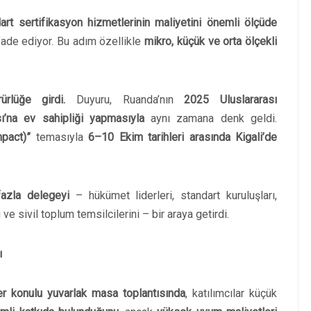
art sertifikasyon hizmetlerinin maliyetini önemli ölçüde
fade ediyor. Bu adım özellikle
mikro, küçük ve orta ölçekli
rlüğe girdi.
Duyuru, Ruanda’nın
2025 Uluslararası
sı’na ev sahipliği yapmasıyla
aynı zamana denk geldi.
mpact)”
temasıyla
6–10 Ekim tarihleri arasında Kigali’de
azla delegeyi
– hükümet liderleri, standart kuruluşları,
i ve sivil toplum temsilcilerini – bir araya getirdi.
ı
er konulu yuvarlak masa toplantısında
, katılımcılar küçük