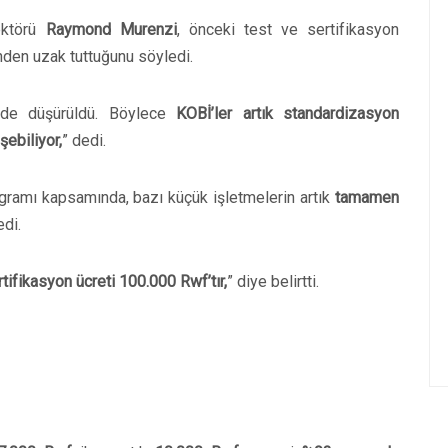
ektörü
Raymond Murenzi
, önceki test ve sertifikasyon
nden uzak tuttuğunu söyledi.
üde düşürüldü. Böylece
KOBİ’ler artık standardizasyon
şebiliyor,
” dedi.
ramı kapsamında, bazı küçük işletmelerin artık
tamamen
edi.
tifikasyon ücreti 100.000 Rwf’tır,
” diye belirtti.