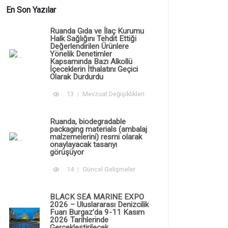
En Son Yazılar
Ruanda Gıda ve İlaç Kurumu
Halk Sağlığını Tehdit Ettiği
Değerlendirilen Ürünlere
Yönelik Denetimler
Kapsamında Bazı Alkollü
İçeceklerin İthalatını Geçici
Olarak Durdurdu
13
Mevzuat Değişiklikleri
Ruanda, biodegradable
packaging materials (ambalaj
malzemelerini) resmi olarak
onaylayacak tasarıyı
görüşüyor
14
Güncel Gelişmeler
BLACK SEA MARINE EXPO
2026 – Uluslararası Denizcilik
Fuarı Burgaz'da 9-11 Kasım
2026 Tarihlerinde
Gerçekleştirilecek