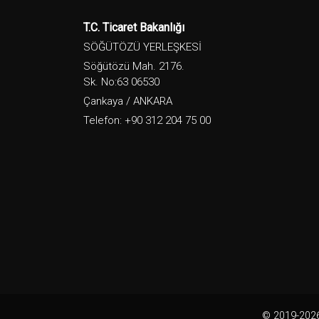
T.C. Ticaret Bakanlığı
SÖĞÜTÖZÜ YERLEŞKESİ
Söğütözü Mah. 2176.
Sk. No:63 06530
Çankaya / ANKARA
Telefon: +90 312 204 75 00
© 2019-2026.