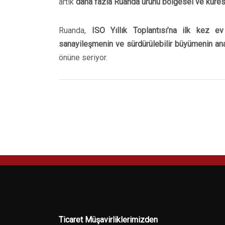
artık
daha fazla Ruanda ürünü bölgesel ve küres
Ruanda,
ISO Yıllık Toplantısı’na ilk kez ev
sanayileşmenin ve sürdürülebilir büyümenin ana
önüne seriyor.
Ticaret Müşavirliklerimizden