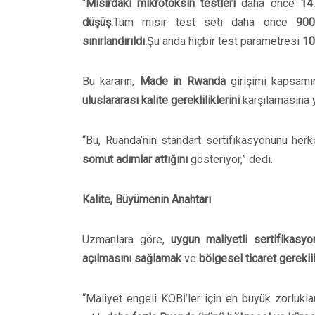
“
Mısırdaki mikrotoksin testleri
daha önce
14
düşüş.
Tüm mısır test seti daha önce
900
sınırlandırıldı.
Şu anda hiçbir test parametresi
10
Bu kararın,
Made in Rwanda
girişimi kapsam
uluslararası kalite gerekliliklerini
karşılamasına y
“Bu, Ruanda’nın standart sertifikasyonunu her
somut adımlar attığını
gösteriyor,” dedi.
Kalite, Büyümenin Anahtarı
Uzmanlara göre,
uygun maliyetli sertifikasyo
açılmasını sağlamak
ve
bölgesel ticaret gereklil
“Maliyet engeli KOBİ’ler için en büyük zorluklard