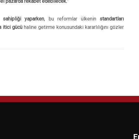
el pazarda rekabet edebilecek.
”
 sahipliği yaparken
, bu reformlar ülkenin
standartları
 itici gücü
haline getirme konusundaki kararlılığını gözler
E