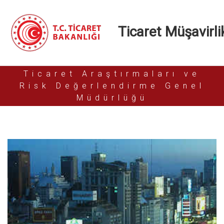
Ticaret Müşavirlik
Ticaret Araştırmaları ve
Risk Değerlendirme Genel
Müdürlüğü