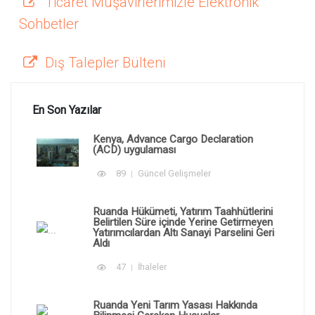
Ticaret Müşavirlerimizle Elektronik
Sohbetler
Dış Talepler Bülteni
En Son Yazılar
Kenya, Advance Cargo Declaration
(ACD) uygulaması
89
Güncel Gelişmeler
Ruanda Hükümeti, Yatırım Taahhütlerini
Belirtilen Süre içinde Yerine Getirmeyen
Yatırımcılardan Altı Sanayi Parselini Geri
Aldı
47
İhaleler
Ruanda Yeni Tarım Yasası Hakkında