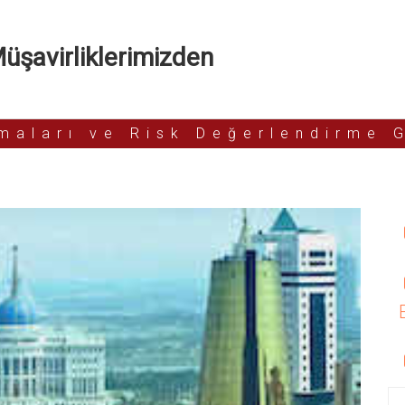
şavirliklerimizden
rmaları ve Risk Değerlendirme 