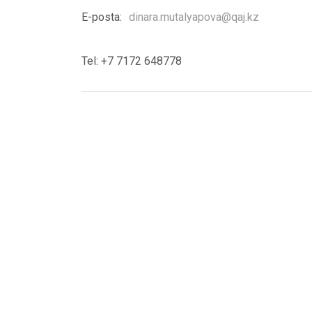
E-posta:
dinara.mutalyapova@qaj.kz
Tel: +7 7172 648778