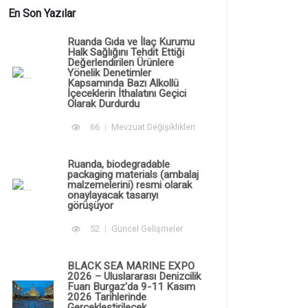
En Son Yazılar
Ruanda Gıda ve İlaç Kurumu
Halk Sağlığını Tehdit Ettiği
Değerlendirilen Ürünlere
Yönelik Denetimler
Kapsamında Bazı Alkollü
İçeceklerin İthalatını Geçici
Olarak Durdurdu
66
Mevzuat Değişiklikleri
Ruanda, biodegradable
packaging materials (ambalaj
malzemelerini) resmi olarak
onaylayacak tasarıyı
görüşüyor
52
Güncel Gelişmeler
BLACK SEA MARINE EXPO
2026 – Uluslararası Denizcilik
Fuarı Burgaz'da 9-11 Kasım
2026 Tarihlerinde
Gerçekleştirilecek