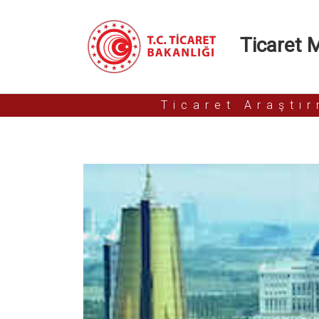
Ticaret Mü
Ticaret Araştı