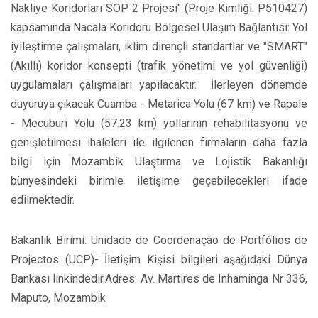
Nakliye Koridorları SOP 2 Projesi" (Proje Kimliği: P510427)
kapsamında Nacala Koridoru Bölgesel Ulaşım Bağlantısı: Yol
iyileştirme çalışmaları, iklim dirençli standartlar ve "SMART"
(Akıllı) koridor konsepti (trafik yönetimi ve yol güvenliği)
uygulamaları çalışmaları yapılacaktır. İlerleyen dönemde
duyuruya çıkacak Cuamba - Metarica Yolu (67 km) ve ​Rapale
- Mecuburi Yolu (57.23 km) yollarının rehabilitasyonu ve
genişletilmesi ihaleleri ile ilgilenen firmaların daha fazla
bilgi için Mozambik Ulaştırma ve Lojistik Bakanlığı
bünyesindeki birimle iletişime geçebilecekleri ifade
edilmektedir.
​Bakanlık Birimi: Unidade de Coordenação de Portfólios de
Projectos (UCP)- İletişim Kişisi bilgileri aşağıdaki Dünya
Bankası linkindedir.​Adres: Av. Martires de Inhaminga Nr 336,
Maputo, Mozambik