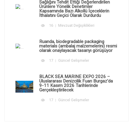
Sağlığını Tehdit Ettiği Değerlendirilen
Ürünlere Yönelik Denetimler
Kapsamında Bazı Alkollü İçeceklerin
İthalatını Geçici Olarak Durdurdu
16
Mevzuat Değişiklikleri
Ruanda, biodegradable packaging
materials (ambalaj malzemelerini) resmi
olarak onaylayacak tasarıyı görüşüyor
17
Güncel Gelişmeler
BLACK SEA MARINE EXPO 2026 –
Uluslararası Denizcilik Fuarı Burgaz'da
9-11 Kasım 2026 Tarihlerinde
Gerçekleştirilecek
17
Güncel Gelişmeler