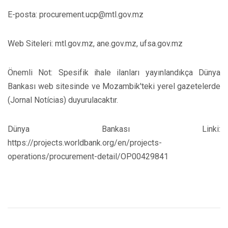
​E-posta: procurement.ucp@mtl.gov.mz​
Web Siteleri: mtl.gov.mz, ane.gov.mz, ufsa.gov.mz​
Önemli Not: Spesifik ihale ilanları yayınlandıkça Dünya
Bankası web sitesinde ve Mozambik'teki yerel gazetelerde
(Jornal Notícias) duyurulacaktır.
Dünya Bankası Linki:
https://projects.worldbank.org/en/projects-
operations/procurement-detail/OP00429841