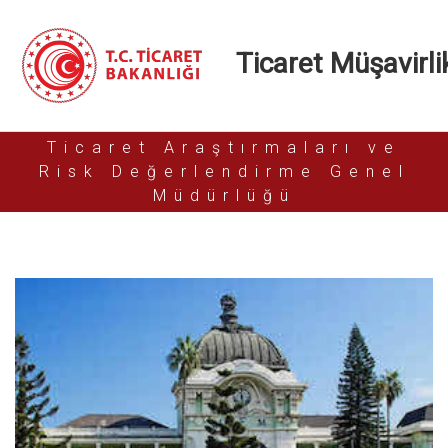
Ticaret Müşavirlik
Ticaret Araştırmaları ve
Risk Değerlendirme Genel
Müdürlüğü