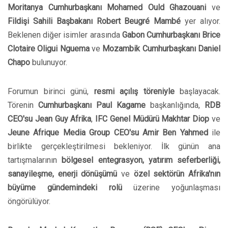
Moritanya Cumhurbaşkanı Mohamed Ould Ghazouani
ve
Fildişi Sahili Başbakanı Robert Beugré Mambé
yer alıyor.
Beklenen diğer isimler arasında
Gabon Cumhurbaşkanı Brice
Clotaire Oligui Nguema
ve
Mozambik Cumhurbaşkanı Daniel
Chapo
bulunuyor.
Forumun birinci günü,
resmi açılış töreniyle
başlayacak.
Törenin
Cumhurbaşkanı Paul Kagame
başkanlığında,
RDB
CEO'su Jean Guy Afrika
,
IFC Genel Müdürü Makhtar Diop
ve
Jeune Afrique Media Group CEO'su Amir Ben Yahmed
ile
birlikte gerçekleştirilmesi bekleniyor. İlk günün ana
tartışmalarının
bölgesel entegrasyon, yatırım seferberliği,
sanayileşme, enerji dönüşümü
ve
özel sektörün Afrika'nın
büyüme gündemindeki rolü
üzerine yoğunlaşması
öngörülüyor.