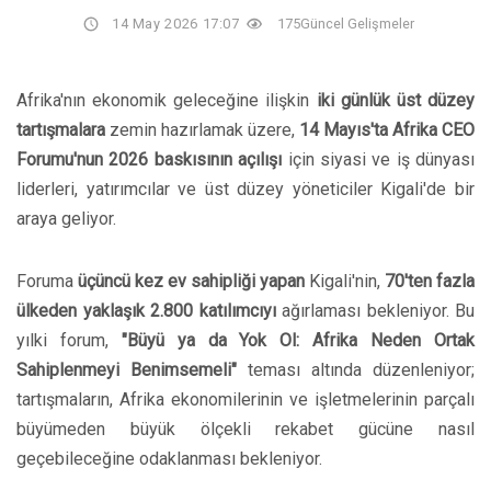
14 May 2026 17:07
175
Güncel Gelişmeler
Afrika'nın ekonomik geleceğine ilişkin
iki günlük üst düzey
tartışmalara
zemin hazırlamak üzere,
14 Mayıs'ta Afrika CEO
Forumu'nun 2026 baskısının açılışı
için siyasi ve iş dünyası
liderleri, yatırımcılar ve üst düzey yöneticiler Kigali'de bir
araya geliyor.
Foruma
üçüncü kez ev sahipliği yapan
Kigali'nin,
70'ten fazla
ülkeden yaklaşık 2.800 katılımcıyı
ağırlaması bekleniyor. Bu
yılki forum,
"Büyü ya da Yok Ol: Afrika Neden Ortak
Sahiplenmeyi Benimsemeli"
teması altında düzenleniyor;
tartışmaların, Afrika ekonomilerinin ve işletmelerinin parçalı
büyümeden büyük ölçekli rekabet gücüne nasıl
geçebileceğine odaklanması bekleniyor.