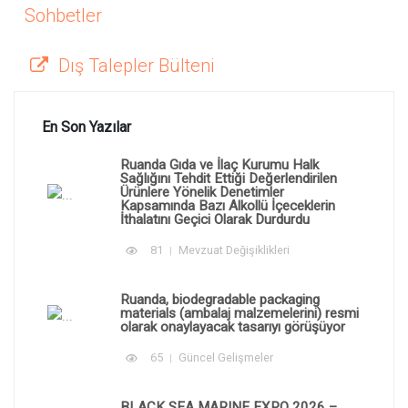
Sohbetler
Dış Talepler Bülteni
En Son Yazılar
Ruanda Gıda ve İlaç Kurumu Halk
Sağlığını Tehdit Ettiği Değerlendirilen
Ürünlere Yönelik Denetimler
Kapsamında Bazı Alkollü İçeceklerin
İthalatını Geçici Olarak Durdurdu
81
Mevzuat Değişiklikleri
Ruanda, biodegradable packaging
materials (ambalaj malzemelerini) resmi
olarak onaylayacak tasarıyı görüşüyor
65
Güncel Gelişmeler
BLACK SEA MARINE EXPO 2026 –