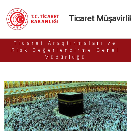
Ticaret Müşavirlik
Ticaret Araştırmaları ve
Risk Değerlendirme Genel
Müdürlüğü