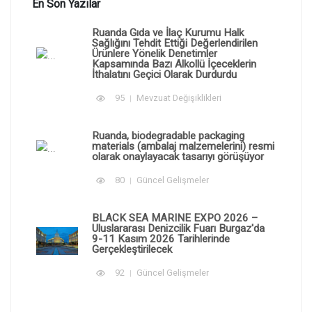
En Son Yazılar
Ruanda Gıda ve İlaç Kurumu Halk
Sağlığını Tehdit Ettiği Değerlendirilen
Ürünlere Yönelik Denetimler
Kapsamında Bazı Alkollü İçeceklerin
İthalatını Geçici Olarak Durdurdu
95
Mevzuat Değişiklikleri
Ruanda, biodegradable packaging
materials (ambalaj malzemelerini) resmi
olarak onaylayacak tasarıyı görüşüyor
80
Güncel Gelişmeler
BLACK SEA MARINE EXPO 2026 –
Uluslararası Denizcilik Fuarı Burgaz'da
9-11 Kasım 2026 Tarihlerinde
Gerçekleştirilecek
92
Güncel Gelişmeler