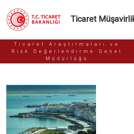
Ticaret Müşavirlik
Ticaret Araştırmaları ve
Risk Değerlendirme Genel
Müdürlüğü