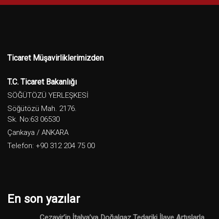
Ticaret Müşavirliklerimizden
T.C. Ticaret Bakanlığı
SÖĞÜTÖZÜ YERLEŞKESİ
Söğütözü Mah. 2176.
Sk. No:63 06530
Çankaya / ANKARA
Telefon: +90 312 204 75 00
En son yazılar
Cezayir’in İtalya’ya Doğalgaz Tedariki İlave Artışlarla