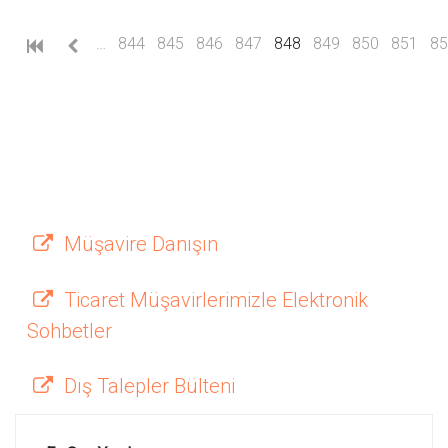
(current)
…
844
845
846
847
848
849
850
851
85
Müşavire Danışın
Ticaret Müşavirlerimizle Elektronik
Sohbetler
Dış Talepler Bülteni