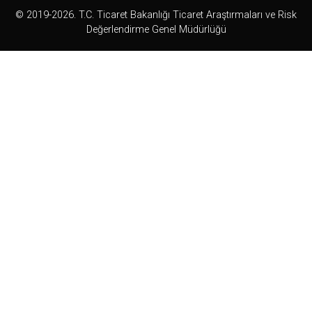
© 2019-2026. T.C. Ticaret Bakanlığı Ticaret Araştırmaları ve Risk
Değerlendirme Genel Müdürlüğü