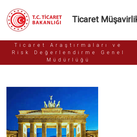
Ticaret Müşavirlik
Ticaret Araştırmaları ve
Risk Değerlendirme Genel
Müdürlüğü