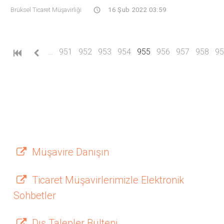
Brüksel Ticaret Müşavirliği
16 Şub 2022 03:59
(current)
…
951
952
953
954
955
956
957
958
95
Müşavire Danışın
Ticaret Müşavirlerimizle Elektronik
Sohbetler
Dış Talepler Bülteni