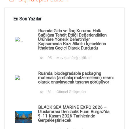
En Son Yazılar
Ruanda Gıda ve İlaç Kurumu Halk
Sağlığını Tehdit Ettiği Değerlendirilen
Ürünlere Yönelik Denetimler
Kapsamında Bazı Alkollü İçeceklerin
İthalatını Geçici Olarak Durdurdu
95
Mevzuat Değişiklikleri
Ruanda, biodegradable packaging
materials (ambalaj malzemelerini) resmi
olarak onaylayacak tasarıyı görüşüyor
81
Güncel Gelişmeler
BLACK SEA MARINE EXPO 2026 –
Uluslararası Denizcilik Fuarı Burgaz'da
9-11 Kasım 2026 Tarihlerinde
Gerçekleştirilecek