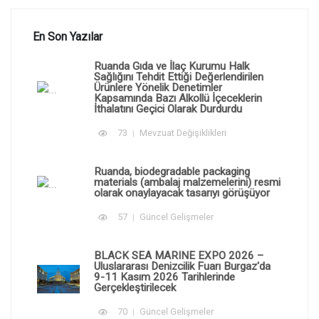
En Son Yazılar
Ruanda Gıda ve İlaç Kurumu Halk
Sağlığını Tehdit Ettiği Değerlendirilen
Ürünlere Yönelik Denetimler
Kapsamında Bazı Alkollü İçeceklerin
İthalatını Geçici Olarak Durdurdu
73
Mevzuat Değişiklikleri
Ruanda, biodegradable packaging
materials (ambalaj malzemelerini) resmi
olarak onaylayacak tasarıyı görüşüyor
57
Güncel Gelişmeler
BLACK SEA MARINE EXPO 2026 –
Uluslararası Denizcilik Fuarı Burgaz'da
9-11 Kasım 2026 Tarihlerinde
Gerçekleştirilecek
70
Güncel Gelişmeler