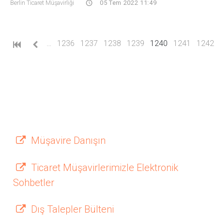
Berlin Ticaret Müşavirliği
05 Tem 2022 11:49
(current)
…
1236
1237
1238
1239
1240
1241
1242
Müşavire Danışın
Ticaret Müşavirlerimizle Elektronik
Sohbetler
Dış Talepler Bülteni