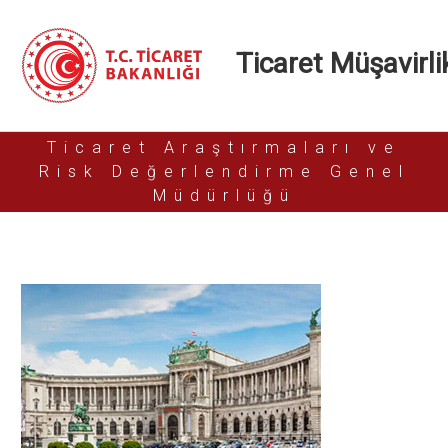
Ticaret Müşavirlik
Ticaret Araştırmaları ve
Risk Değerlendirme Genel
Müdürlüğü