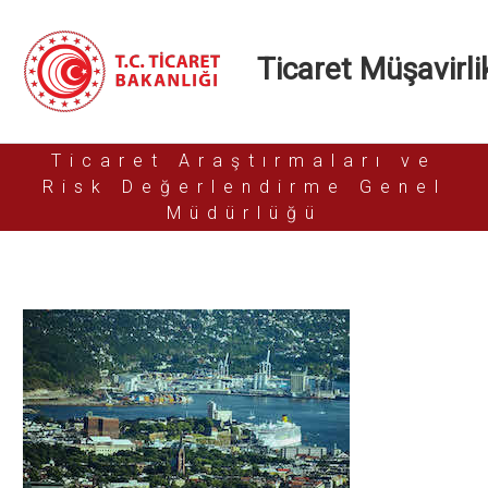
Ticaret Müşavirlik
Ticaret Araştırmaları ve
Risk Değerlendirme Genel
Müdürlüğü