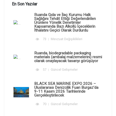
En Son Yazılar
Ruanda Gıda ve İlaç Kurumu Halk
Sağlığını Tehdit Ettiği Değerlendirilen
Ürünlere Yönelik Denetimler
Kapsamında Bazı Alkollü İçeceklerin
İthalatını Geçici Olarak Durdurdu
73
Mevzuat Değişiklikleri
Ruanda, biodegradable packaging
materials (ambalaj malzemelerini) resmi
olarak onaylayacak tasarıyı görüşüyor
57
Güncel Gelişmeler
BLACK SEA MARINE EXPO 2026 –
Uluslararası Denizcilik Fuarı Burgaz'da
9-11 Kasım 2026 Tarihlerinde
Gerçekleştirilecek
70
Güncel Gelişmeler