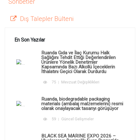
Sohbetler
Dış Talepler Bülteni
En Son Yazılar
Ruanda Gıda ve İlaç Kurumu Halk
Sağlığını Tehdit Ettiği Değerlendirilen
Ürünlere Yönelik Denetimler
Kapsamında Bazı Alkollü İçeceklerin
İthalatını Geçici Olarak Durdurdu
75
Mevzuat Değişiklikleri
Ruanda, biodegradable packaging
materials (ambalaj malzemelerini) resmi
olarak onaylayacak tasarıyı görüşüyor
59
Güncel Gelişmeler
BLACK SEA MARINE EXPO 2026 –