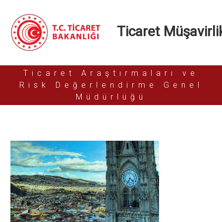
Ticaret Müşavirlik
Ticaret Araştırmaları ve
Risk Değerlendirme Genel
Müdürlüğü