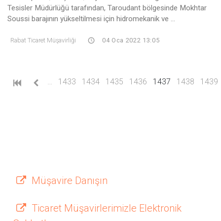
Tesisler Müdürlüğü tarafından, Taroudant bölgesinde Mokhtar
Soussi barajının yükseltilmesi için hidromekanik ve ...
Rabat Ticaret Müşavirliği
04 Oca 2022 13:05
(current)
…
1433
1434
1435
1436
1437
1438
1439
Müşavire Danışın
Ticaret Müşavirlerimizle Elektronik