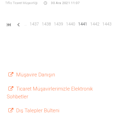
Tiflis Ticaret Müşavirliği
30 Ara 2021 11:07
(current)
…
1437
1438
1439
1440
1441
1442
1443
Müşavire Danışın
Ticaret Müşavirlerimizle Elektronik
Sohbetler
Dış Talepler Bülteni