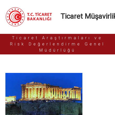
Ticaret Müşavirlik
Ticaret Araştırmaları ve
Risk Değerlendirme Genel
Müdürlüğü