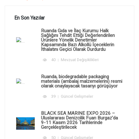
En Son Yazılar
Ruanda Gıda ve İlaç Kurumu Halk
Sağlığını Tehdit Ettiği Değerlendirilen
Ürünlere Yönelik Denetimler
Kapsamında Bazı Alkollü İçeceklerin
İthalatını Geçici Olarak Durdurdu
40
Mevzuat Değişiklikleri
Ruanda, biodegradable packaging
materials (ambalaj malzemelerini) resmi
olarak onaylayacak tasarıyı görüşüyor
39
Güncel Gelişmeler
BLACK SEA MARINE EXPO 2026 –
Uluslararası Denizcilik Fuarı Burgaz'da
9-11 Kasım 2026 Tarihlerinde
Gerçekleştirilecek
50
Güncel Gelişmeler